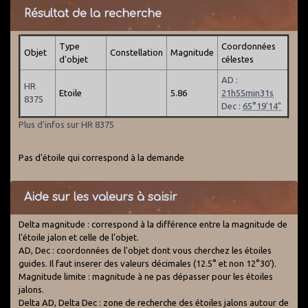
Résultat de la recherche
Type
Coordonnées
Objet
Constellation
Magnitude
d'objet
célestes
AD :
HR
Etoile
5.86
21h55min31s
8375
Dec :
65°19'14"
Plus d'infos sur HR 8375
Pas d'étoile qui correspond à la demande
Aide sur les valeurs à saisir
Delta magnitude : correspond à la différence entre la magnitude de
l'étoile jalon et celle de l'objet.
AD, Dec : coordonnées de l'objet dont vous cherchez les étoiles
guides. Il faut inserer des valeurs décimales (12.5° et non 12°30').
Magnitude limite : magnitude à ne pas dépasser pour les étoiles
jalons.
Delta AD, Delta Dec : zone de recherche des étoiles jalons autour de