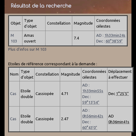
Résultat de la recherche
Type
Coordonnées
Objet
Constellation
Magnitude
d'objet
célestes
M
Amas
AD :
1h33min24s
7.4
103
ouvert
Dec :
60°38'59"
Plus d'infos sur M 103
Etoiles de référence correspondant à la demande :
Type
Coordonnées
Déplacement
Nom
Constellation
Magnitude
d'objet
célestes
à effectuer
AD :
Etoile
1h33min55s
Cas
Cassiopée
4.71
Dec
1°25'5"
double
Dec :
59°13'54"
AD :
Etoile
0h56min42s
AD
Cas
Cassiopée
2.47
double
Dec :
0h36min41s
60°43'0"