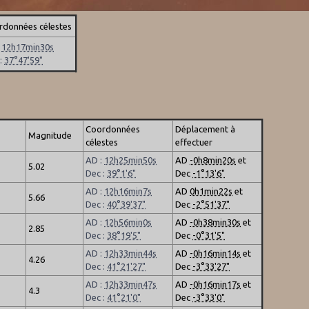
rdonnées célestes
:
12h17min30s
 :
37°47'59"
Coordonnées
Déplacement à
Magnitude
célestes
effectuer
AD :
12h25min50s
AD
-0h8min20s
et
5.02
Dec :
39°1'6"
Dec
-1°13'6"
AD :
12h16min7s
AD
0h1min22s
et
5.66
Dec :
40°39'37"
Dec
-2°51'37"
AD :
12h56min0s
AD
-0h38min30s
et
2.85
Dec :
38°19'5"
Dec
-0°31'5"
AD :
12h33min44s
AD
-0h16min14s
et
4.26
Dec :
41°21'27"
Dec
-3°33'27"
AD :
12h33min47s
AD
-0h16min17s
et
4.3
Dec :
41°21'0"
Dec
-3°33'0"