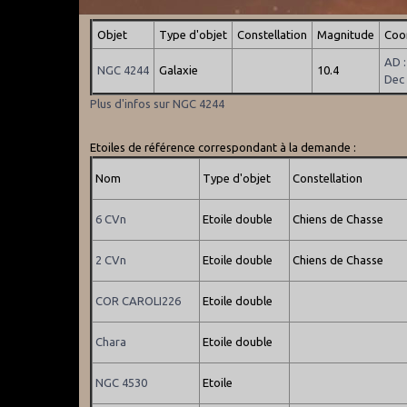
Objet
Type d'objet
Constellation
Magnitude
Coo
AD 
NGC 4244
Galaxie
10.4
Dec
Plus d'infos sur NGC 4244
Etoiles de référence correspondant à la demande :
Nom
Type d'objet
Constellation
6 CVn
Etoile double
Chiens de Chasse
2 CVn
Etoile double
Chiens de Chasse
COR CAROLI226
Etoile double
Chara
Etoile double
NGC 4530
Etoile