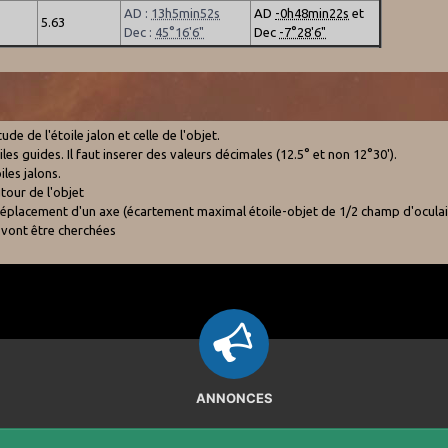
AD :
13h5min52s
AD
-0h48min22s
et
5.63
Dec :
45°16'6"
Dec
-7°28'6"
e de l'étoile jalon et celle de l'objet.
es guides. Il faut inserer des valeurs décimales (12.5° et non 12°30').
les jalons.
tour de l'objet
e déplacement d'un axe (écartement maximal étoile-objet de 1/2 champ d'oculai
 vont être cherchées
ANNONCES