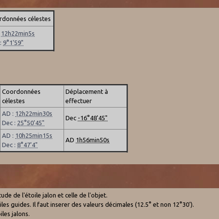
rdonnées célestes
:
12h22min5s
 :
9°1'59"
Coordonnées
Déplacement à
célestes
effectuer
AD :
12h22min30s
Dec
-16°48'45"
Dec :
25°50'45"
AD :
10h25min15s
AD
1h56min50s
Dec :
8°47'4"
e de l'étoile jalon et celle de l'objet.
es guides. Il faut inserer des valeurs décimales (12.5° et non 12°30').
les jalons.