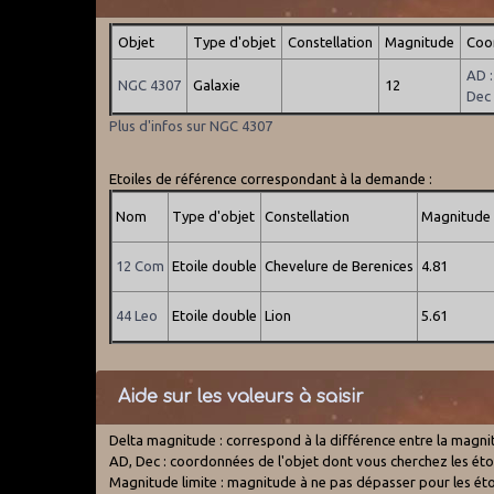
Objet
Type d'objet
Constellation
Magnitude
Coo
AD 
NGC 4307
Galaxie
12
Dec
Plus d'infos sur NGC 4307
Etoiles de référence correspondant à la demande :
Nom
Type d'objet
Constellation
Magnitude
12 Com
Etoile double
Chevelure de Berenices
4.81
44 Leo
Etoile double
Lion
5.61
Aide sur les valeurs à saisir
Delta magnitude : correspond à la différence entre la magnitud
AD, Dec : coordonnées de l'objet dont vous cherchez les étoil
Magnitude limite : magnitude à ne pas dépasser pour les étoi