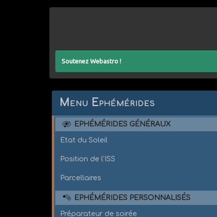
Soutenez Webastro !
Menu Ephémérides
EPHÉMÉRIDES GÉNÉRAUX
Etat du Soleil
Position de l'ISS
Parcellaires
EPHÉMÉRIDES PERSONNALISÉS
Préparateur de soirée