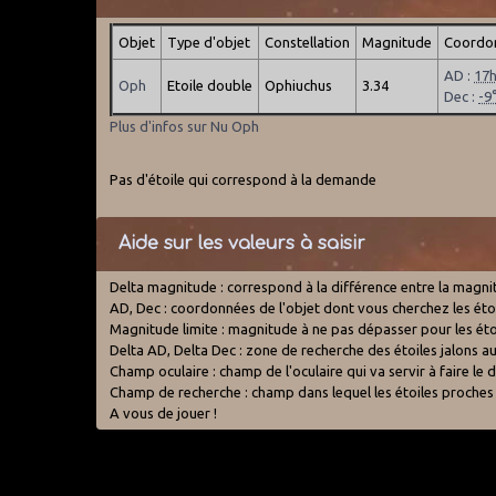
Objet
Type d'objet
Constellation
Magnitude
Coordon
AD :
17
Oph
Etoile double
Ophiuchus
3.34
Dec :
-9
Plus d'infos sur Nu Oph
Pas d'étoile qui correspond à la demande
Aide sur les valeurs à saisir
Delta magnitude : correspond à la différence entre la magnitud
AD, Dec : coordonnées de l'objet dont vous cherchez les étoil
Magnitude limite : magnitude à ne pas dépasser pour les étoi
Delta AD, Delta Dec : zone de recherche des étoiles jalons au
Champ oculaire : champ de l'oculaire qui va servir à faire l
Champ de recherche : champ dans lequel les étoiles proches
A vous de jouer !