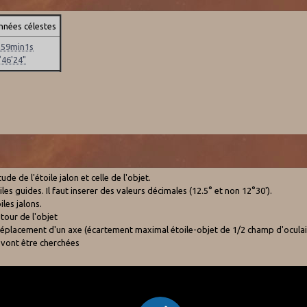
nées célestes
h59min1s
°46'24"
e de l'étoile jalon et celle de l'objet.
es guides. Il faut inserer des valeurs décimales (12.5° et non 12°30').
les jalons.
tour de l'objet
e déplacement d'un axe (écartement maximal étoile-objet de 1/2 champ d'oculai
 vont être cherchées