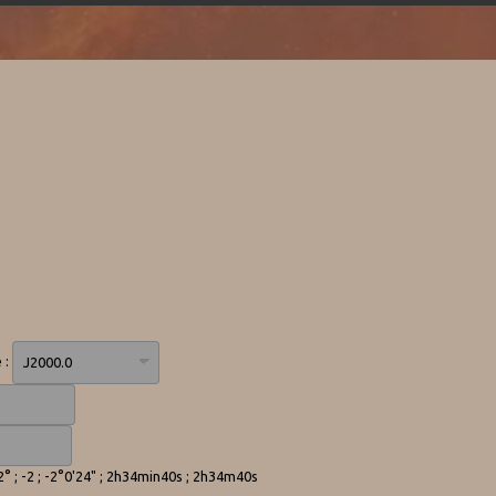
 :
-2° ; -2 ; -2°0'24" ; 2h34min40s ; 2h34m40s