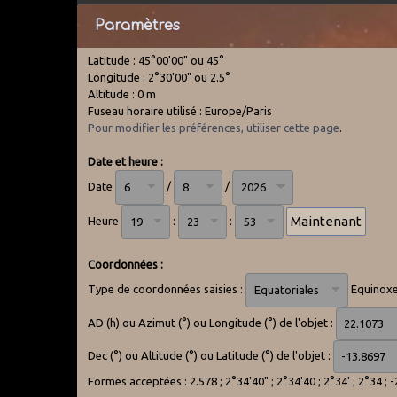
Paramètres
Latitude : 45°00'00" ou 45°
Longitude : 2°30'00" ou 2.5°
Altitude : 0 m
Fuseau horaire utilisé : Europe/Paris
Pour modifier les préférences, utiliser cette page
.
Date et heure :
Date
/
/
Heure
:
:
Coordonnées :
Type de coordonnées saisies :
Equinoxe
AD (h) ou Azimut (°) ou Longitude (°) de l'objet :
Dec (°) ou Altitude (°) ou Latitude (°) de l'objet :
Formes acceptées : 2.578 ; 2°34'40" ; 2°34'40 ; 2°34' ; 2°34 ; 