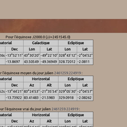
Pour l'équinoxe J2000.0 (JJ=2451545.0)
atorial
Galactique
Ecliptique
Dec
Lon
Lat
Lon
Lat
26s
-13°52'11"
43°30'20"
-49°22'10"
328°43'12"
-2°04'52"
-13.8697
43.50549
-49.36949
328.72012
-2.0811
r l'équinoxe moyen du jour julien
2461259.224919
:
atorial
Horizontal
Ecliptique
Dec
Az
Alt
Lon
Lat
52s
-13°44'21"
83°24'53"
-21°35'54"
329°05'30"
-2°04'57"
-13.73922
83.41483
-21.5983
329.0918
-2.08262
ur l'équinoxe vrai du jour julien
2461259.224919
:
atorial
Horizontal
Ecliptique
Dec
Az
Alt
Lon
Lat