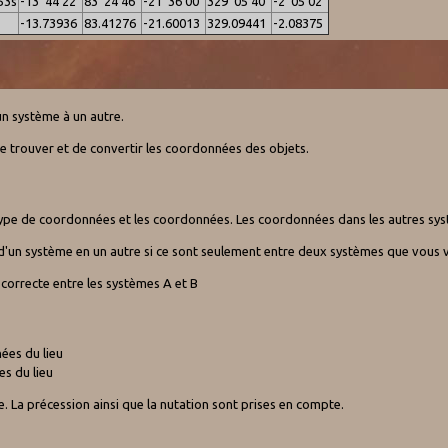
53s
-13°44'22"
83°24'46"
-21°36'00"
329°05'40"
-2°05'02"
-13.73936
83.41276
-21.60013
329.09441
-2.08375
un système à un autre.
 trouver et de convertir les coordonnées des objets.
 le type de coordonnées et les coordonnées. Les coordonnées dans les autres sy
d'un système en un autre si ce sont seulement entre deux systèmes que vous v
 correcte entre les systèmes A et B
ées du lieu
es du lieu
te. La précession ainsi que la nutation sont prises en compte.