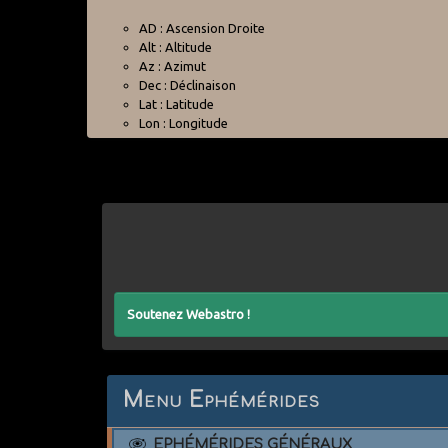
AD : Ascension Droite
Alt : Altitude
Az : Azimut
Dec : Déclinaison
Lat : Latitude
Lon : Longitude
Soutenez Webastro !
Menu Ephémérides
EPHÉMÉRIDES GÉNÉRAUX