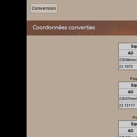
Coordonnées converties
Equ
AD
22h06min
22.1073
Pou
Equ
AD
22h07min
22.13117
Po
Equ
AD