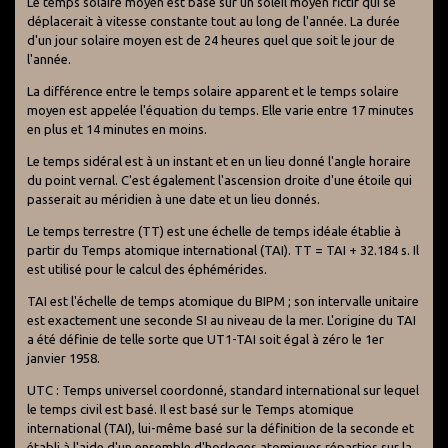
Le temps solaire moyen est basé sur un soleil moyen fictif qui se
déplacerait à vitesse constante tout au long de l'année. La durée
d'un jour solaire moyen est de 24 heures quel que soit le jour de
l'année.
La différence entre le temps solaire apparent et le temps solaire
moyen est appelée l'équation du temps. Elle varie entre 17 minutes
en plus et 14 minutes en moins.
Le temps sidéral est à un instant et en un lieu donné l'angle horaire
du point vernal. C'est également l'ascension droite d'une étoile qui
passerait au méridien à une date et un lieu donnés.
Le temps terrestre (TT) est une échelle de temps idéale établie à
partir du Temps atomique international (TAI). TT = TAI + 32.184 s. Il
est utilisé pour le calcul des éphémérides.
TAI est l'échelle de temps atomique du BIPM ; son intervalle unitaire
est exactement une seconde SI au niveau de la mer. L'origine du TAI
a été définie de telle sorte que UT1-TAI soit égal à zéro le 1er
janvier 1958.
UTC : Temps universel coordonné, standard international sur lequel
le temps civil est basé. Il est basé sur le Temps atomique
international (TAI), lui-même basé sur la définition de la seconde et
établi à l'aide d'un ensemble d'horloges atomiques réparties sur la