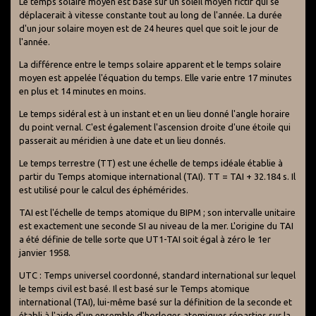
Le temps solaire moyen est basé sur un soleil moyen fictif qui se
déplacerait à vitesse constante tout au long de l'année. La durée
d'un jour solaire moyen est de 24 heures quel que soit le jour de
l'année.
La différence entre le temps solaire apparent et le temps solaire
moyen est appelée l'équation du temps. Elle varie entre 17 minutes
en plus et 14 minutes en moins.
Le temps sidéral est à un instant et en un lieu donné l'angle horaire
du point vernal. C'est également l'ascension droite d'une étoile qui
passerait au méridien à une date et un lieu donnés.
Le temps terrestre (TT) est une échelle de temps idéale établie à
partir du Temps atomique international (TAI). TT = TAI + 32.184 s. Il
est utilisé pour le calcul des éphémérides.
TAI est l'échelle de temps atomique du BIPM ; son intervalle unitaire
est exactement une seconde SI au niveau de la mer. L'origine du TAI
a été définie de telle sorte que UT1-TAI soit égal à zéro le 1er
janvier 1958.
UTC : Temps universel coordonné, standard international sur lequel
le temps civil est basé. Il est basé sur le Temps atomique
international (TAI), lui-même basé sur la définition de la seconde et
établi à l'aide d'un ensemble d'horloges atomiques réparties sur la