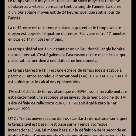
Le temps solaire moyen est basé sur un soleil moyen fictif qui se
déplacerait à vitesse constante tout au long de l'année. La durée
d'un jour solaire moyen est de 24 heures quel que soit le jour de
l'année.
La différence entre le temps solaire apparent et le temps solaire
moyen est appelée l'équation du temps. Elle varie entre 17 minutes
en plus et 14 minutes en moins.
Le temps sidéral est à un instant et en un lieu donné l'angle horaire
du point vernal. C'est également l'ascension droite d'une étoile qui
passerait au méridien à une date et un lieu donnés.
Le temps terrestre (TT) est une échelle de temps idéale établie à
partir du Temps atomique international (TAI). TT = TAI + 32.184 s. Il
est utilisé pour le calcul des éphémérides.
TAI est l'échelle de temps atomique du BIPM ; son intervalle unitaire
est exactement une seconde SI au niveau de la mer. L'origine du TAI
a été définie de telle sorte que UT1-TAI soit égal à zéro le 1er
janvier 1958.
UTC : Temps universel coordonné, standard international sur lequel
le temps civil est basé. Il est basé sur le Temps atomique
international (TAI), lui-même basé sur la définition de la seconde et
établi à l'aide d'un ensemble d'horloges atomiques réparties sur la