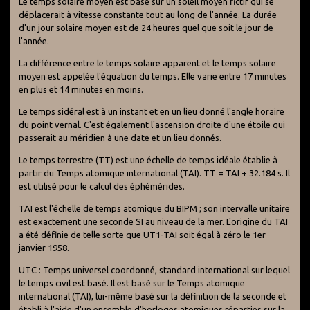
Le temps solaire moyen est basé sur un soleil moyen fictif qui se
déplacerait à vitesse constante tout au long de l'année. La durée
d'un jour solaire moyen est de 24 heures quel que soit le jour de
l'année.
La différence entre le temps solaire apparent et le temps solaire
moyen est appelée l'équation du temps. Elle varie entre 17 minutes
en plus et 14 minutes en moins.
Le temps sidéral est à un instant et en un lieu donné l'angle horaire
du point vernal. C'est également l'ascension droite d'une étoile qui
passerait au méridien à une date et un lieu donnés.
Le temps terrestre (TT) est une échelle de temps idéale établie à
partir du Temps atomique international (TAI). TT = TAI + 32.184 s. Il
est utilisé pour le calcul des éphémérides.
TAI est l'échelle de temps atomique du BIPM ; son intervalle unitaire
est exactement une seconde SI au niveau de la mer. L'origine du TAI
a été définie de telle sorte que UT1-TAI soit égal à zéro le 1er
janvier 1958.
UTC : Temps universel coordonné, standard international sur lequel
le temps civil est basé. Il est basé sur le Temps atomique
international (TAI), lui-même basé sur la définition de la seconde et
établi à l'aide d'un ensemble d'horloges atomiques réparties sur la