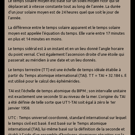
Le temps solaire moyen est basé sur un soleil moyen fictif qui se
déplacerait à vitesse constante tout au long de l'année. La durée
d'un jour solaire moyen est de 24 heures quel que soit le jour de
l'année.
La différence entre le temps solaire apparent et le temps solaire
moyen est appelée l'équation du temps. Elle varie entre 17 minutes
en plus et 14 minutes en moins.
Le temps sidéral est à un instant et en un lieu donné l'angle horaire
du point vernal. C'est également l'ascension droite d'une étoile qui
passerait au méridien à une date et un lieu donnés.
Le temps terrestre (TT) est une échelle de temps idéale établie à
partir du Temps atomique international (TAI). TT = TAI + 32.184 s. Il
est utilisé pour le calcul des éphémérides.
TAI est l'échelle de temps atomique du BIPM ; son intervalle unitaire
est exactement une seconde SI au niveau de la mer. L'origine du TAI
a été définie de telle sorte que UT1-TAI soit égal à zéro le 1er
janvier 1958.
UTC : Temps universel coordonné, standard international sur lequel
le temps civil est basé. Il est basé sur le Temps atomique
international (TAI), lui-même basé sur la définition de la seconde et
établi à l'aide d'un ensemble d'horloges atomiques réparties sur la