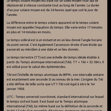
Le temps solaire moyen est basé sur un soleil moyen fictif qui se
déplacerait à vitesse constante tout au long de l'année. La durée
d'un jour solaire moyen est de 24 heures quel que soit le jour de
l'année.
La différence entre le temps solaire apparent et le temps solaire
moyen est appelée l'équation du temps. Elle varie entre 17 minutes
en plus et 14 minutes en moins.
Le temps sidéral est à un instant et en un lieu donné l'angle horaire
du point vernal. C'est également l'ascension droite d'une étoile qui
passerait au méridien à une date et un lieu donnés.
Le temps terrestre (TT) est une échelle de temps idéale établie à
partir du Temps atomique international (TAI). TT = TAI + 32.184 s. Il
est utilisé pour le calcul des éphémérides.
TAI est l'échelle de temps atomique du BIPM ; son intervalle unitaire
est exactement une seconde SI au niveau de la mer. L'origine du TAI
a été définie de telle sorte que UT1-TAI soit égal à zéro le 1er
janvier 1958.
UTC : Temps universel coordonné, standard international sur lequel
le temps civil est basé. Il est basé sur le Temps atomique
international (TAI), lui-même basé sur la définition de la seconde et
établi à l'aide d'un ensemble d'horloges atomiques réparties sur la