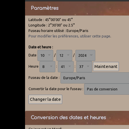
Paramètres
Latitude : 45°00'00" ou 45°
Longitude : 2°30'00" ou 2.5°
Fuseau horaire utilisé : Europe/Paris
Pour modifier les préférences, utiliser cette page
.
Date et heure :
Date
/
/
Heure
:
:
Fuseau de la date :
Convertir la date pour le fuseau :
Conversion des dates et heures
Ce jour est un Mardi.