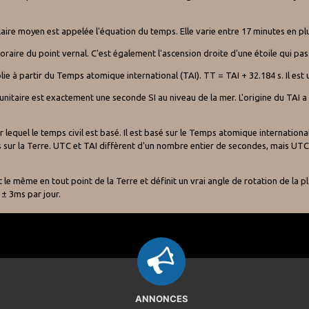
laire moyen est appelée l'équation du temps. Elle varie entre 17 minutes en pl
horaire du point vernal. C'est également l'ascension droite d'une étoile qui pa
ie à partir du Temps atomique international (TAI). TT = TAI + 32.184 s. Il est 
unitaire est exactement une seconde SI au niveau de la mer. L'origine du TAI a 
equel le temps civil est basé. Il est basé sur le Temps atomique international
s sur la Terre. UTC et TAI diffèrent d'un nombre entier de secondes, mais UTC
 le même en tout point de la Terre et définit un vrai angle de rotation de la pl
± 3ms par jour.
ANNONCES