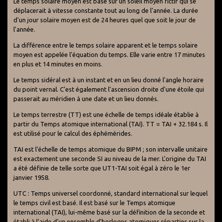
Le temps solaire moyen est basé sur un soleil moyen fictif qui se
déplacerait à vitesse constante tout au long de l'année. La durée
d'un jour solaire moyen est de 24 heures quel que soit le jour de
l'année.
La différence entre le temps solaire apparent et le temps solaire
moyen est appelée l'équation du temps. Elle varie entre 17 minutes
en plus et 14 minutes en moins.
Le temps sidéral est à un instant et en un lieu donné l'angle horaire
du point vernal. C'est également l'ascension droite d'une étoile qui
passerait au méridien à une date et un lieu donnés.
Le temps terrestre (TT) est une échelle de temps idéale établie à
partir du Temps atomique international (TAI). TT = TAI + 32.184 s. Il
est utilisé pour le calcul des éphémérides.
TAI est l'échelle de temps atomique du BIPM ; son intervalle unitaire
est exactement une seconde SI au niveau de la mer. L'origine du TAI
a été définie de telle sorte que UT1-TAI soit égal à zéro le 1er
janvier 1958.
UTC : Temps universel coordonné, standard international sur lequel
le temps civil est basé. Il est basé sur le Temps atomique
international (TAI), lui-même basé sur la définition de la seconde et
établi à l'aide d'un ensemble d'horloges atomiques réparties sur la