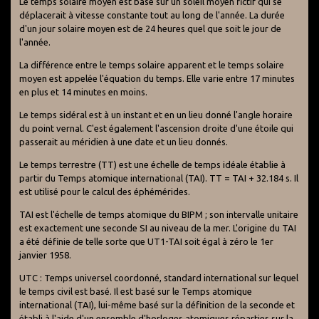
Le temps solaire moyen est basé sur un soleil moyen fictif qui se
déplacerait à vitesse constante tout au long de l'année. La durée
d'un jour solaire moyen est de 24 heures quel que soit le jour de
l'année.
La différence entre le temps solaire apparent et le temps solaire
moyen est appelée l'équation du temps. Elle varie entre 17 minutes
en plus et 14 minutes en moins.
Le temps sidéral est à un instant et en un lieu donné l'angle horaire
du point vernal. C'est également l'ascension droite d'une étoile qui
passerait au méridien à une date et un lieu donnés.
Le temps terrestre (TT) est une échelle de temps idéale établie à
partir du Temps atomique international (TAI). TT = TAI + 32.184 s. Il
est utilisé pour le calcul des éphémérides.
TAI est l'échelle de temps atomique du BIPM ; son intervalle unitaire
est exactement une seconde SI au niveau de la mer. L'origine du TAI
a été définie de telle sorte que UT1-TAI soit égal à zéro le 1er
janvier 1958.
UTC : Temps universel coordonné, standard international sur lequel
le temps civil est basé. Il est basé sur le Temps atomique
international (TAI), lui-même basé sur la définition de la seconde et
établi à l'aide d'un ensemble d'horloges atomiques réparties sur la