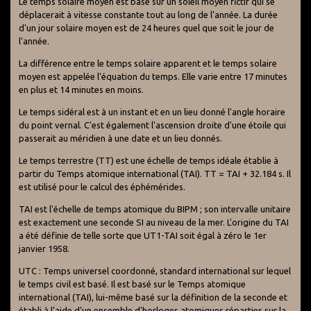
Le temps solaire moyen est basé sur un soleil moyen fictif qui se
déplacerait à vitesse constante tout au long de l'année. La durée
d'un jour solaire moyen est de 24 heures quel que soit le jour de
l'année.
La différence entre le temps solaire apparent et le temps solaire
moyen est appelée l'équation du temps. Elle varie entre 17 minutes
en plus et 14 minutes en moins.
Le temps sidéral est à un instant et en un lieu donné l'angle horaire
du point vernal. C'est également l'ascension droite d'une étoile qui
passerait au méridien à une date et un lieu donnés.
Le temps terrestre (TT) est une échelle de temps idéale établie à
partir du Temps atomique international (TAI). TT = TAI + 32.184 s. Il
est utilisé pour le calcul des éphémérides.
TAI est l'échelle de temps atomique du BIPM ; son intervalle unitaire
est exactement une seconde SI au niveau de la mer. L'origine du TAI
a été définie de telle sorte que UT1-TAI soit égal à zéro le 1er
janvier 1958.
UTC : Temps universel coordonné, standard international sur lequel
le temps civil est basé. Il est basé sur le Temps atomique
international (TAI), lui-même basé sur la définition de la seconde et
établi à l'aide d'un ensemble d'horloges atomiques réparties sur la