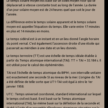
Le temps solaire moyen est basé sur un soleil moyen fictif qui se
déplacerait à vitesse constante tout au long de l'année. La durée
d'un jour solaire moyen est de 24 heures quel que soit le jour de
l'année.
La différence entre le temps solaire apparent et le temps solaire
moyen est appelée l'équation du temps. Elle varie entre 17 minutes
en plus et 14 minutes en moins.
Le temps sidéral est à un instant et en un lieu donné l'angle horaire
du point vernal. C'est également l'ascension droite d'une étoile qui
passerait au méridien à une date et un lieu donnés.
Le temps terrestre (TT) est une échelle de temps idéale établie à
partir du Temps atomique international (TAI). TT = TAI + 32.184 s. Il
est utilisé pour le calcul des éphémérides.
TAI est l'échelle de temps atomique du BIPM ; son intervalle unitaire
est exactement une seconde SI au niveau de la mer. L'origine du TAI
a été définie de telle sorte que UT1-TAI soit égal à zéro le 1er
janvier 1958.
UTC : Temps universel coordonné, standard international sur lequel
le temps civil est basé. Il est basé sur le Temps atomique
international (TAI), lui-même basé sur la définition de la seconde et
établi à l'aide d'un ensemble d'horloges atomiques réparties sur la