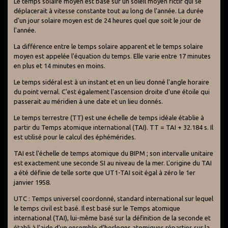
Le temps solaire moyen est basé sur un soleil moyen fictif qui se
déplacerait à vitesse constante tout au long de l'année. La durée
d'un jour solaire moyen est de 24 heures quel que soit le jour de
l'année.
La différence entre le temps solaire apparent et le temps solaire
moyen est appelée l'équation du temps. Elle varie entre 17 minutes
en plus et 14 minutes en moins.
Le temps sidéral est à un instant et en un lieu donné l'angle horaire
du point vernal. C'est également l'ascension droite d'une étoile qui
passerait au méridien à une date et un lieu donnés.
Le temps terrestre (TT) est une échelle de temps idéale établie à
partir du Temps atomique international (TAI). TT = TAI + 32.184 s. Il
est utilisé pour le calcul des éphémérides.
TAI est l'échelle de temps atomique du BIPM ; son intervalle unitaire
est exactement une seconde SI au niveau de la mer. L'origine du TAI
a été définie de telle sorte que UT1-TAI soit égal à zéro le 1er
janvier 1958.
UTC : Temps universel coordonné, standard international sur lequel
le temps civil est basé. Il est basé sur le Temps atomique
international (TAI), lui-même basé sur la définition de la seconde et
établi à l'aide d'un ensemble d'horloges atomiques réparties sur la