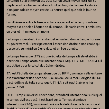
Le temps solaire moyen est basé sur un soleil moyen fictif qui se
déplacerait à vitesse constante tout au long de l'année. La durée
d'un jour solaire moyen est de 24 heures quel que soit le jour de
l'année.
La différence entre le temps solaire apparent et le temps solaire
moyen est appelée l'équation du temps. Elle varie entre 17 minutes
en plus et 14 minutes en moins.
Le temps sidéral est à un instant et en un lieu donné l'angle horaire
du point vernal. C'est également l'ascension droite d'une étoile qui
passerait au méridien à une date et un lieu donnés.
Le temps terrestre (TT) est une échelle de temps idéale établie à
partir du Temps atomique international (TAI). TT = TAI + 32.184 s. Il
est utilisé pour le calcul des éphémérides.
TAI est l'échelle de temps atomique du BIPM ; son intervalle unitaire
est exactement une seconde SI au niveau de la mer. L'origine du TAI
a été définie de telle sorte que UT1-TAI soit égal à zéro le 1er
janvier 1958.
UTC : Temps universel coordonné, standard international sur lequel
le temps civil est basé. Il est basé sur le Temps atomique
international (TAI), lui-même basé sur la définition de la seconde et
établi à l'aide d'un ensemble d'horloges atomiques réparties sur la