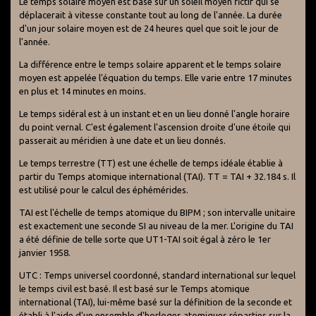
Le temps solaire moyen est basé sur un soleil moyen fictif qui se
déplacerait à vitesse constante tout au long de l'année. La durée
d'un jour solaire moyen est de 24 heures quel que soit le jour de
l'année.
La différence entre le temps solaire apparent et le temps solaire
moyen est appelée l'équation du temps. Elle varie entre 17 minutes
en plus et 14 minutes en moins.
Le temps sidéral est à un instant et en un lieu donné l'angle horaire
du point vernal. C'est également l'ascension droite d'une étoile qui
passerait au méridien à une date et un lieu donnés.
Le temps terrestre (TT) est une échelle de temps idéale établie à
partir du Temps atomique international (TAI). TT = TAI + 32.184 s. Il
est utilisé pour le calcul des éphémérides.
TAI est l'échelle de temps atomique du BIPM ; son intervalle unitaire
est exactement une seconde SI au niveau de la mer. L'origine du TAI
a été définie de telle sorte que UT1-TAI soit égal à zéro le 1er
janvier 1958.
UTC : Temps universel coordonné, standard international sur lequel
le temps civil est basé. Il est basé sur le Temps atomique
international (TAI), lui-même basé sur la définition de la seconde et
établi à l'aide d'un ensemble d'horloges atomiques réparties sur la