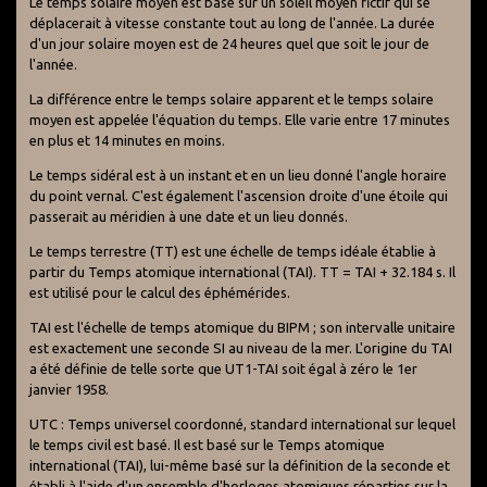
Le temps solaire moyen est basé sur un soleil moyen fictif qui se
déplacerait à vitesse constante tout au long de l'année. La durée
d'un jour solaire moyen est de 24 heures quel que soit le jour de
l'année.
La différence entre le temps solaire apparent et le temps solaire
moyen est appelée l'équation du temps. Elle varie entre 17 minutes
en plus et 14 minutes en moins.
Le temps sidéral est à un instant et en un lieu donné l'angle horaire
du point vernal. C'est également l'ascension droite d'une étoile qui
passerait au méridien à une date et un lieu donnés.
Le temps terrestre (TT) est une échelle de temps idéale établie à
partir du Temps atomique international (TAI). TT = TAI + 32.184 s. Il
est utilisé pour le calcul des éphémérides.
TAI est l'échelle de temps atomique du BIPM ; son intervalle unitaire
est exactement une seconde SI au niveau de la mer. L'origine du TAI
a été définie de telle sorte que UT1-TAI soit égal à zéro le 1er
janvier 1958.
UTC : Temps universel coordonné, standard international sur lequel
le temps civil est basé. Il est basé sur le Temps atomique
international (TAI), lui-même basé sur la définition de la seconde et
établi à l'aide d'un ensemble d'horloges atomiques réparties sur la