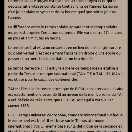
Le temps solaire moyen est basé sur un soleil moyen fictif qui se
déplacerait à vitesse constante tout au long de l'année. La durée
d'un jour solaire moyen est de 24 heures quel que soit le jour de
l'année.
La différence entre le temps solaire apparent et le temps solaire
moyen est appelée l'équation du temps. Elle varie entre 17 minutes
en plus et 14 minutes en moins.
Le temps sidéral est à un instant et en un lieu donné l'angle horaire
du point vernal. C'est également l'ascension droite d'une étoile qui
passerait au méridien à une date et un lieu donnés.
Le temps terrestre (TT) est une échelle de temps idéale établie à
partir du Temps atomique international (TAI). TT = TAI + 32.184 s. Il
est utilisé pour le calcul des éphémérides.
TAI est l'échelle de temps atomique du BIPM ; son intervalle unitaire
est exactement une seconde SI au niveau de la mer. L'origine du TAI
a été définie de telle sorte que UT1-TAI soit égal à zéro le 1er
janvier 1958.
UTC : Temps universel coordonné, standard international sur lequel
le temps civil est basé. Il est basé sur le Temps atomique
international (TAI), lui-même basé sur la définition de la seconde et
établi à l'aide d'un ensemble d'horloges atomiques réparties sur la