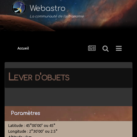
Webastro
La communauté de l'astronomie
Accueil
Lever d'objets
Paramètres
Latitude : 45°00'00" ou 45°
Longitude : 2°30'00" ou 2.5°