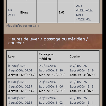
AD :
HR
6h23min55s
Etoile
5.63
2311
Dec :
-25°34'40"
Plus d'infos sur HR 2311
Heures de lever / passage au méridien /
coucher
Passage au
Lever
Coucher
méridien
le 7/08/2026
le 7/08/2026
le 7/08/2026
&agra000e; 07:01
&agra000e; 11:10
&agra000e; 15:19
Azimut : 126°52'45"
Altitude : 19°28'10"
Azimut : 233°07'15"
le 8/08/2026
le 8/08/2026
le 8/08/2026
&agra000e; 06:57
&agra000e; 11:06
&agra000e; 15:15
Azimut : 126°52'45"
Altitude : 19°28'10"
Azimut : 233°07'15"
le 9/08/2026
le 9/08/2026
le 9/08/2026
&agra000e; 06:53
&agra000e; 11:02
&agra000e; 15:11