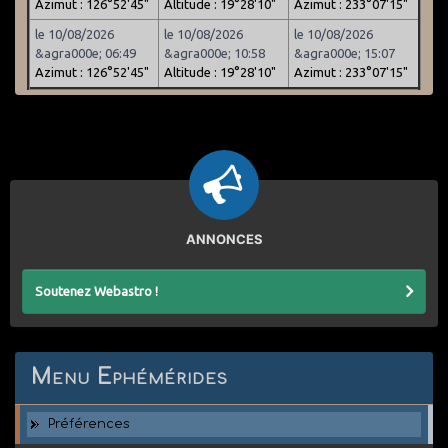
Azimut : 126°52'45"
Altitude : 19°28'10"
Azimut : 233°07'15"
le 10/08/2026
le 10/08/2026
le 10/08/2026
&agra000e; 06:49
&agra000e; 10:58
&agra000e; 15:07
Azimut : 126°52'45"
Altitude : 19°28'10"
Azimut : 233°07'15"
ANNONCES
Soutenez Webastro !
Menu Ephémérides
Préférences