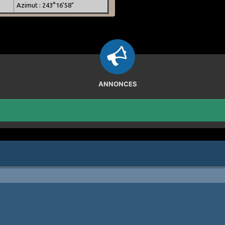
Azimut : 243°16'58"
ANNONCES