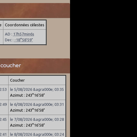
e
Coordonnées célestes
AD :
17h57min6s
Dec :
-18°58'59"
 coucher
Coucher
2:53
le 5/08/2026 &agra000e; 03:35
Azimut : 243°16'58"
2:49
le 6/08/2026 &agra000e; 03:31
Azimut : 243°16'58"
2:45
le 7/08/2026 &agra000e; 03:28
Azimut : 243°16'58"
2:41
le 8/08/2026 &agra000e; 03:24