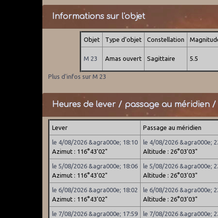
Informations sur l'objet
Objet
Type d'objet
Constellation
Magnitud
M 23
Amas ouvert
Sagittaire
5.5
Plus d'infos sur M 23
Heures de lever / passage au méridien /
Lever
Passage au méridien
le 4/08/2026 &agra000e; 18:10
le 4/08/2026 &agra000e; 2
Azimut : 116°43'02"
Altitude : 26°03'03"
le 5/08/2026 &agra000e; 18:06
le 5/08/2026 &agra000e; 2
Azimut : 116°43'02"
Altitude : 26°03'03"
le 6/08/2026 &agra000e; 18:02
le 6/08/2026 &agra000e; 2
Azimut : 116°43'02"
Altitude : 26°03'03"
le 7/08/2026 &agra000e; 17:59
le 7/08/2026 &agra000e; 2