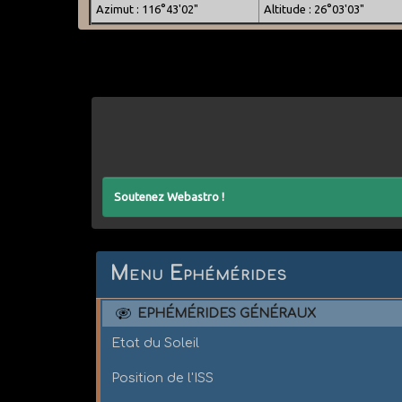
Azimut : 116°43'02"
Altitude : 26°03'03"
Soutenez Webastro !
Menu Ephémérides
EPHÉMÉRIDES GÉNÉRAUX
Etat du Soleil
Position de l'ISS