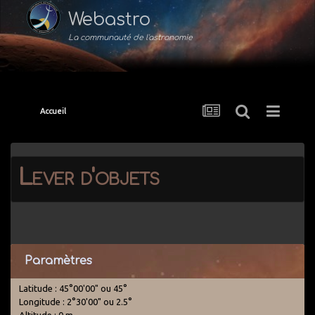
Webastro
La communauté de l'astronomie
Accueil
Lever d'objets
Paramètres
Latitude : 45°00'00" ou 45°
Longitude : 2°30'00" ou 2.5°