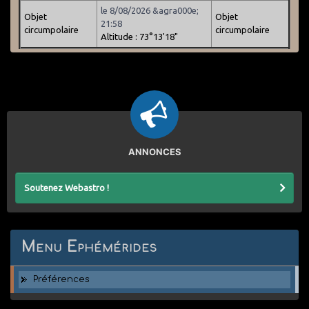
le 8/08/2026 &agra000e;
Objet
Objet
21:58
circumpolaire
circumpolaire
Altitude : 73°13'18"
ANNONCES
Soutenez Webastro !
Menu Ephémérides
Préférences