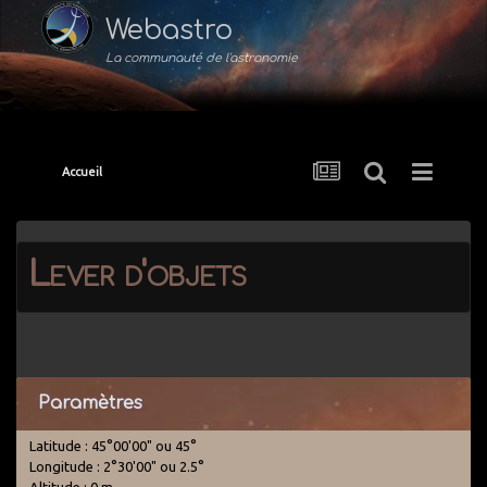
Webastro
La communauté de l'astronomie
Accueil
Lever d'objets
Paramètres
Latitude : 45°00'00" ou 45°
Longitude : 2°30'00" ou 2.5°