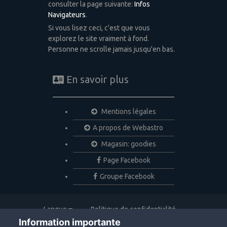
consulter la page suivante:
Infos
Navigateurs
.
Si vous lisez ceci, c'est que vous
explorez le site vraiment à fond.
Personne ne scrolle jamais jusqu'en bas.
En savoir plus
Mentions légales
A propos de Webastro
Magasin: goodies
Page Facebook
Groupe Facebook
Langue
Politique de confidentialité
Nous contacter
Cookies
Information importante