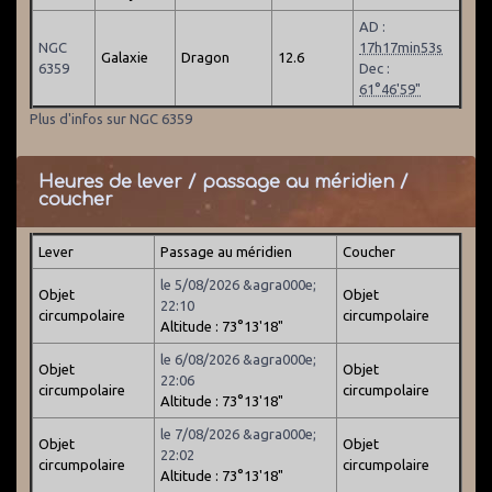
AD :
NGC
17h17min53s
Galaxie
Dragon
12.6
6359
Dec :
61°46'59"
Plus d'infos sur NGC 6359
Heures de lever / passage au méridien /
coucher
Lever
Passage au méridien
Coucher
le 5/08/2026 &agra000e;
Objet
Objet
22:10
circumpolaire
circumpolaire
Altitude : 73°13'18"
le 6/08/2026 &agra000e;
Objet
Objet
22:06
circumpolaire
circumpolaire
Altitude : 73°13'18"
le 7/08/2026 &agra000e;
Objet
Objet
22:02
circumpolaire
circumpolaire
Altitude : 73°13'18"