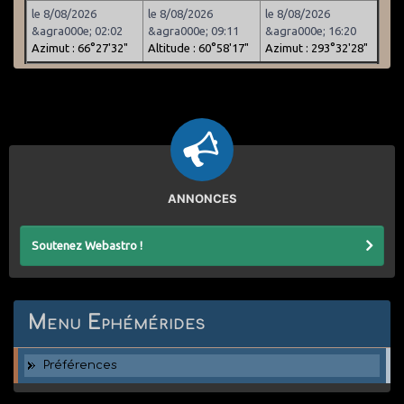
le 8/08/2026
le 8/08/2026
le 8/08/2026
&agra000e; 02:02
&agra000e; 09:11
&agra000e; 16:20
Azimut : 66°27'32"
Altitude : 60°58'17"
Azimut : 293°32'28"
ANNONCES
Soutenez Webastro !
Menu Ephémérides
Préférences