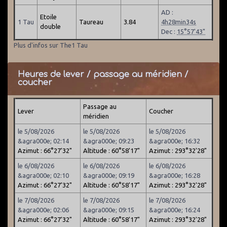
AD :
Etoile
1 Tau
Taureau
3.84
4h28min34s
double
Dec :
15°57'43"
Plus d'infos sur The1 Tau
Heures de lever / passage au méridien /
coucher
Passage au
Lever
Coucher
méridien
le 5/08/2026
le 5/08/2026
le 5/08/2026
&agra000e; 02:14
&agra000e; 09:23
&agra000e; 16:32
Azimut : 66°27'32"
Altitude : 60°58'17"
Azimut : 293°32'28"
le 6/08/2026
le 6/08/2026
le 6/08/2026
&agra000e; 02:10
&agra000e; 09:19
&agra000e; 16:28
Azimut : 66°27'32"
Altitude : 60°58'17"
Azimut : 293°32'28"
le 7/08/2026
le 7/08/2026
le 7/08/2026
&agra000e; 02:06
&agra000e; 09:15
&agra000e; 16:24
Azimut : 66°27'32"
Altitude : 60°58'17"
Azimut : 293°32'28"