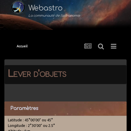
Webastro
La communauté de l'astronomie
Accueil
Lever d'objets
Paramètres
Latitude : 45°00'00" ou 45°
Longitude : 2°30'00" ou 2.5°