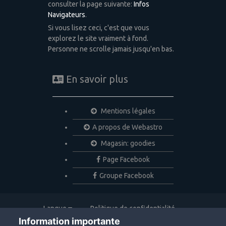
consulter la page suivante:
Infos
Navigateurs
.
Si vous lisez ceci, c'est que vous
explorez le site vraiment à fond.
Personne ne scrolle jamais jusqu'en bas.
En savoir plus
Mentions légales
A propos de Webastro
Magasin: goodies
Page Facebook
Groupe Facebook
Langue
Politique de confidentialité
Nous contacter
Cookies
Information importante