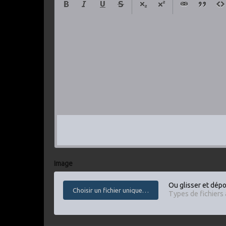
Image
Ou glisser et dépos
Choisir un fichier unique…
Types de fichiers a