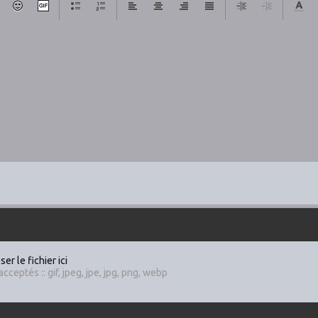
er le fichier ici
cceptés :: gif, jpeg, jpe, jpg, png, webp