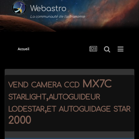
Webastro
La communauté de l'astronomie
Accueil
vend camera ccd MX7C
starlight,autoguideur
lodestar,et autoguidage star
2000