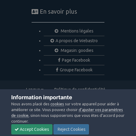
En savoir plus
Mentions légales
A propos de Webastro
Magasin: goodies
Page Facebook
Groupe Facebook
Langue
Politique de confidentialité
Nous contacter
Cookies
Information importante
Copyright © 2020 Webastro
Nous avons placé des
cookies
sur votre appareil pour aider à
Powered by Invision Community
améliorer ce site. Vous pouvez choisir
d’ajuster vos paramètres
de cookie
, sinon nous supposerons que vous êtes d’accord pour
continuer.
Accept Cookies
Reject Cookies