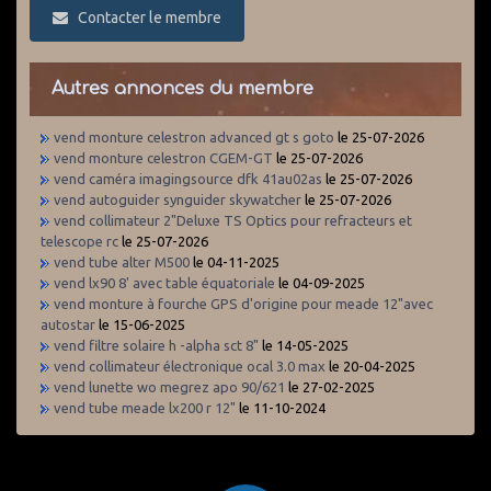
Contacter le membre
Autres annonces du membre
vend monture celestron advanced gt s goto
le 25-07-2026
vend monture celestron CGEM-GT
le 25-07-2026
vend caméra imagingsource dfk 41au02as
le 25-07-2026
vend autoguider synguider skywatcher
le 25-07-2026
vend collimateur 2"Deluxe TS Optics pour refracteurs et
telescope rc
le 25-07-2026
vend tube alter M500
le 04-11-2025
vend lx90 8' avec table équatoriale
le 04-09-2025
vend monture à fourche GPS d'origine pour meade 12"avec
autostar
le 15-06-2025
vend filtre solaire h -alpha sct 8"
le 14-05-2025
vend collimateur électronique ocal 3.0 max
le 20-04-2025
vend lunette wo megrez apo 90/621
le 27-02-2025
vend tube meade lx200 r 12"
le 11-10-2024