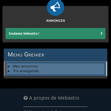
ANNONCES
Soutenez Webastro !
Menu Grenier
Mes annonces
Tris enregistrés
A propos de Webastro