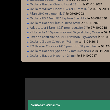
Oculaire Baader Classic Plössl 32 mm
le 01-10-2021
Oculaire William Optics UWAN 16 mm 82°
le 09-09-2021
Filtre UHC Astronomik 2"
le 09-09-2021
Oculaire ES 14mm 82° Explore Scientific
le 16-08-2020
Oculaire Baader Classic Ortho 6mm
le 16-08-2020
Adaptateur filtres 1,25" pour oculaire 2"
le 27-10-2018
Kit Lacerta 1:10 pour crayford Skywatcher , Orion
le 02-
Fixation annulaire pour PO Newton Skywatcher
le 15-08
Oculaire Zoom Celestron 7-21mm
le 15-08-2018
PO Baader Clicklock M54 pour dob Skywatcher
le 09-12
Oculaire Baader Hyperion 17 mm (Réservé)
le 04-11-201
Oculaire Baader Hyperion 21 mm
le 31-10-2017
Soutenez Webastro !