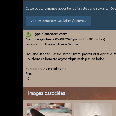
Cette petite annonce appartient à la catégorie suivante: Ocu
Voir les annonces Oculaires / Renvois
Type d'annonce: Vente
Annonce ajoutée le 05-08-2026 par Hoth
(385 visites)
Localisation: France - Haute Savoie
Oculaire Baader Classic Ortho 10mm, parfait état optique ,très
Bouchons et bonette asymétrique mais pas de boite.
40 € + port 7 € en colissimo
Prix:
40
Images associées :