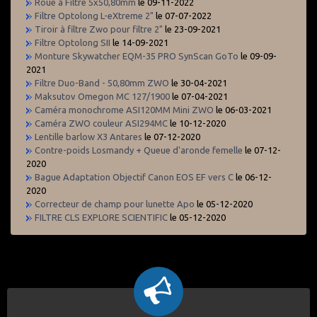
Roue à Filtre 5x50,80mm
le 09-11-2022
Filtre Optolong L-eXtreme 2"
le 07-07-2022
Tiroir à filtre Zwo pour filtre 2"
le 23-09-2021
Filtre Optolong SII
le 14-09-2021
Monture Skywatcher EQM-35 PRO SynScan GoTo
le 09-09-
2021
Filtre Duo-Band - 50,80mm ZWO
le 30-04-2021
Maksutov Omegon MC 127/1900
le 07-04-2021
Caméra monochrome ASI120MM Mini ZWO
le 06-03-2021
Caméra ZWO couleur ASI294MC
le 10-12-2020
Lentille barlow X3 Antares
le 07-12-2020
Contre-poids Losmandy + Queue d'aronde femelle
le 07-12-
2020
Bague Adaptation Objectif Canon EOS EF vers C
le 06-12-
2020
Correcteur de champ pour lunette Apo
le 05-12-2020
FILTRE CLS EXPLORE SCIENTIFIC
le 05-12-2020