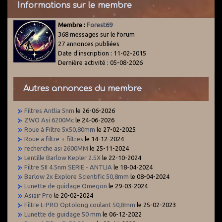
Informations sur le membre
Membre :
Forest69
368 messages sur le forum
27 annonces publiées
Date d'inscription : 11-02-2015
Dernière activité : 05-08-2026
Autres annonces du membre
Filtres Antlia 5nm
le 26-06-2026
ZWO Asi 6200Mc
le 24-06-2026
Roue à Filtre 5x50,80mm
le 27-02-2025
Roue a filtre + filtres
le 14-12-2024
recherche asi 2600MM
le 25-11-2024
Lentille Barlow Kepler 2.5X
le 22-10-2024
Filtre SII 4.5nm SERIE - ANTLIA
le 18-04-2024
Barlow 2x Explore Scientific 50,8mm
le 08-04-2024
Lunette de guidage Omegon
le 29-03-2024
Asiair Pro
le 20-02-2024
Filtre L-PRO Optolong coulant 50,8mm
le 25-02-2023
Lunette de guidage 50 mm
le 06-12-2022