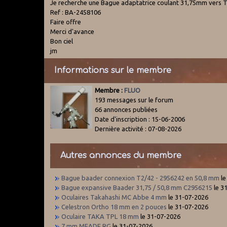
Je recherche une Bague adaptatrice coulant 31,75mm vers 
Ref : BA-2458106
Faire offre
Merci d'avance
Bon ciel
jm
Informations sur le membre
Membre :
FLUO
193 messages sur le forum
66 annonces publiées
Date d'inscription : 15-06-2006
Dernière activité : 07-08-2026
Autres annonces du membre
Bague baader connexion T2/42 - 2956242 en 50,8 mm
le
Bague expansive Baader 31,75 / 50,8 mm C2956215
le 3
Oculaires Takahashi MC Abbe 4 mm
le 31-07-2026
Celestron Ortho 18 mm en 2 pouces
le 31-07-2026
Oculaire TAKA TPL 18 mm
le 31-07-2026
7 mm MEADE RG
le 31-07-2026