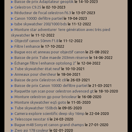
Baisse de prix Adaptateur geoptik
le 14-10-2023
Celestron C9.25
le 02-10-2023
Réducteur de focal celestron f6.3
le 13-07-2023
Canon 1000D defiltre partiel
le 19-04-2023
tube skywatcher 200/1000 bds
le 11-12-2022
Monture star adventurer 1ere génération avec très pied
skywatcher
le 11-12-2022
Objectif canon 50mm f1.8
le 11-12-2022
Filtre l enhance
le 17-10-2022
Bague eos et anneau pour objectif canon
le 25-08-2022
Baisse de prix Tube maede 203mm réserve
le 14-06-2022
Échange filtre l enhance optolong 2"
le 12-04-2022
Tube skywatcher état neuf
le 10-10-2021
Anneaux pour chercheur
le 18-04-2021
Baisse de prix Celestron xlt c8
le 26-03-2021
Baisse de prix Canon 1000D defiltre partiel
le 21-03-2021
Raquette syn scan pour celestron advenced gt
le 18-10-2020
Monture celestron gp pour bricoleur
le 16-08-2020
Monture skywatcher eq5 goto
le 11-05-2020
Tube skywatcher 150bds
le 09-05-2020
Camera explore scientific deep sky 16mp
le 22-04-2020
Telescope nexstar 6
le 24-03-2020
Bague m48 Sony et canon grand champs
le 27-01-2020
Zwo asi 178 couleur
le 02-01-2020