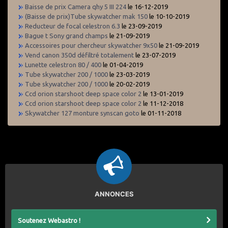
Baisse de prix Camera qhy 5 III 224
le 16-12-2019
(Baisse de prix)Tube skywatcher mak 150
le 10-10-2019
Reducteur de focal celestron 6.3
le 23-09-2019
Bague t Sony grand champs
le 21-09-2019
Accessoires pour chercheur skywatcher 9x50
le 21-09-2019
Vend canon 350d défiltré totalement
le 23-07-2019
Lunette celestron 80 / 400
le 01-04-2019
Tube skywatcher 200 / 1000
le 23-03-2019
Tube skywatcher 200 / 1000
le 20-02-2019
Ccd orion starshoot deep space color 2
le 13-01-2019
Ccd orion starshoot deep space color 2
le 11-12-2018
Skywatcher 127 monture synscan goto
le 01-11-2018
ANNONCES
Soutenez Webastro !