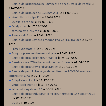
Baisse de prix photoline 60mm et son réducteur de focale
le
11-07-2026
Baisse de prix Maede 254 mm ACF
le 11-07-2026
Vent filtre idas lps D1
le 14-06-2026
Queue d’aronde
le 19-05-2026
Ocal pro v4
le 17-02-2026
caméra zwo 715 mc
le 08-02-2026
Zwo asi 462 mc
le 29-01-2026
Baisse de prix Camera omegon Pro veTEC 16000 c
le 15-11-
2025
Filtre l'Ultimate 2"
le 12-09-2025
Bonjour je recherche un ocal pro
le 27-08-2025
Baisse de prix collimateur mark III
le 23-05-2025
Caméra zwo 678 acheter même pas 2 mois
le 07-04-2025
Baisse de prix Crayford sct Kepler
le 20-03-2025
Baisse de prix Tube skywatcher Quattro 200/800 avec son
correcteur GPU
le 29-11-2024
Adaptateur T sct
le 31-12-2023
Vend câble eqmod
le 31-12-2023
Filtre svbony cls en 2 "
le 06-12-2023
Baisse de prix Réducteur correcteur nextgen 0.33 pour C9,C8
.....
le 06-11-2023
C9
le 21-10-2023