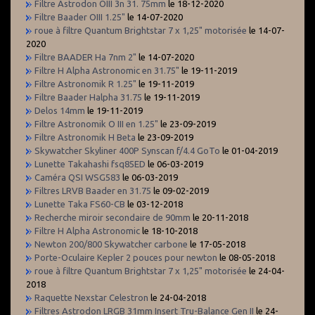
Filtre Astrodon OIII 3n 31. 75mm
le 18-12-2020
Filtre Baader OIII 1.25"
le 14-07-2020
roue à filtre Quantum Brightstar 7 x 1,25" motorisée
le 14-07-
2020
Filtre BAADER Ha 7nm 2"
le 14-07-2020
Filtre H Alpha Astronomic en 31.75"
le 19-11-2019
Filtre Astronomik R 1.25"
le 19-11-2019
Filtre Baader Halpha 31.75
le 19-11-2019
Delos 14mm
le 19-11-2019
Filtre Astronomik O III en 1.25"
le 23-09-2019
Filtre Astronomik H Beta
le 23-09-2019
Skywatcher Skyliner 400P Synscan f/4.4 GoTo
le 01-04-2019
Lunette Takahashi fsq85ED
le 06-03-2019
Caméra QSI WSG583
le 06-03-2019
Filtres LRVB Baader en 31.75
le 09-02-2019
Lunette Taka FS60-CB
le 03-12-2018
Recherche miroir secondaire de 90mm
le 20-11-2018
Filtre H Alpha Astronomic
le 18-10-2018
Newton 200/800 Skywatcher carbone
le 17-05-2018
Porte-Oculaire Kepler 2 pouces pour newton
le 08-05-2018
roue à filtre Quantum Brightstar 7 x 1,25" motorisée
le 24-04-
2018
Raquette Nexstar Celestron
le 24-04-2018
Filtres Astrodon LRGB 31mm Insert Tru-Balance Gen II
le 24-