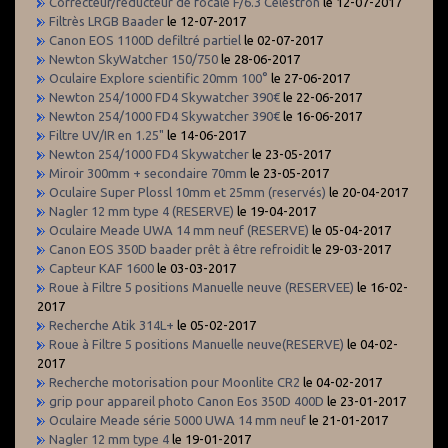
Correcteur/réducteur de focale F/6.3 Celestron
le 12-07-2017
Filtrès LRGB Baader
le 12-07-2017
Canon EOS 1100D defiltré partiel
le 02-07-2017
Newton SkyWatcher 150/750
le 28-06-2017
Oculaire Explore scientific 20mm 100°
le 27-06-2017
Newton 254/1000 FD4 Skywatcher 390€
le 22-06-2017
Newton 254/1000 FD4 Skywatcher 390€
le 16-06-2017
Filtre UV/IR en 1.25"
le 14-06-2017
Newton 254/1000 FD4 Skywatcher
le 23-05-2017
Miroir 300mm + secondaire 70mm
le 23-05-2017
Oculaire Super Plossl 10mm et 25mm (reservés)
le 20-04-2017
Nagler 12 mm type 4 (RESERVE)
le 19-04-2017
Oculaire Meade UWA 14 mm neuf (RESERVE)
le 05-04-2017
Canon EOS 350D baader prêt à être refroidit
le 29-03-2017
Capteur KAF 1600
le 03-03-2017
Roue à Filtre 5 positions Manuelle neuve (RESERVEE)
le 16-02-
2017
Recherche Atik 314L+
le 05-02-2017
Roue à Filtre 5 positions Manuelle neuve(RESERVE)
le 04-02-
2017
Recherche motorisation pour Moonlite CR2
le 04-02-2017
grip pour appareil photo Canon Eos 350D 400D
le 23-01-2017
Oculaire Meade série 5000 UWA 14 mm neuf
le 21-01-2017
Nagler 12 mm type 4
le 19-01-2017