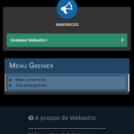
ANNONCES
Soutenez Webastro !
Menu Grenier
Mes annonces
Tris enregistrés
A propos de Webastro