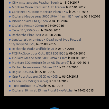
C8 + mise au point Feather Touch
le 18-01-2017
Monture Orion StarBlast AutoTracker
le 07-01-2017
Carte nexSXD pour monture Vixen SXW
le 25-12-2016
Oculaire Meade série 5000 UWA 14 mm 82° neuf
le 06-11-2016
Viseur polaire ENEQ6 pro
le 04-11-2016
Oculaire Pentax 20mm
le 26-09-2016
Tube 150/750 Orion
le 26-08-2016
Recherche filtre RVB
le 08-08-2016
Lunette astronomique - Quadruplet type Petzval
152/760(RESERVE)
le 02-08-2016
Recherche étoile artificielle 9u
le 04-07-2016
PCB PicGoto pour Goto EQ3 EQ5 EQ6
le 09-03-2016
Oculaire Meade série 5000 UWA 14 mm
le 08-03-2016
Monture EQ2 motorisée en AD (Reservé)
le 21-02-2016
Recherche maxvision 24 mm 82 °
le 21-02-2016
Bague EOS M42
le 05-01-2016
Grip Pour Appareil 350D et 400D
le 06-05-2015
Canon Eos 350D(Reservé)
le 18-04-2015
Tube optique 150/750
le 25-02-2015
Oculaire 10mm et 25 mm Plossl SkyWatcher
le 14-02-2015