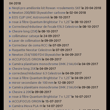
04-2018
Neq6 pro améliorée kit Rowan +roulements SKF
le 20-04-2018
Newton 200/800 Skywatcher carbone
le 02-04-2018
EOS CLIP UHC Astronomik
le 08-10-2017
roue à filtre Quantum Brightstar 7 x 1,25"
le 08-10-2017
Correcteur/réducteur de focale F/6.3 Celestron
le 08-10-2017
Chesire long (25€)
le 08-10-2017
collimateur catseye
le 24-09-2017
Laser de collimation
le 09-09-2017
Correcteur de coma RCC I
le 07-09-2017
Raquette Nexstar Celestron
le 07-09-2017
Newton 254/1000 FD4 Skywatcher
le 04-09-2017
ACCUFOCUS ORION
le 04-09-2017
Caméra planétaire monochrome DMK 21AU04
le 04-09-2017
Chesire long 25€
le 04-09-2017
correcteur/réducteur 6.3 Celestron
le 04-09-2017
roue à filtre Quantum Brightstar 7 x 1,25"
le 04-09-2017
miroir secondaire de 100 mm
le 12-08-2017
Caméra planétaire monochrome DMK 21AU04
le 09-08-2017
Chesire à 20€
le 09-08-2017
roue à filtre Quantum Brightstar 7 x 1,25"
le 16-07-2017
ACCUFOCUS ORION
le 15-07-2017
Caméra iNova PLA-M
le 14-07-2017