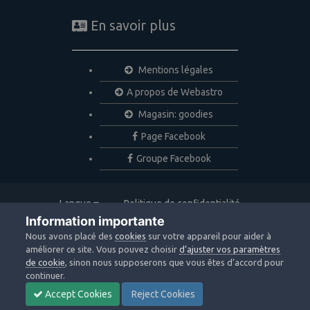
En savoir plus
Mentions légales
A propos de Webastro
Magasin: goodies
Page Facebook
Groupe Facebook
Langue
Politique de confidentialité
Nous contacter
Cookies
Information importante
Copyright © 2020 Webastro
Nous avons placé des
cookies
sur votre appareil pour aider à
Powered by Invision Community
améliorer ce site. Vous pouvez choisir
d’ajuster vos paramètres
de cookie
, sinon nous supposerons que vous êtes d’accord pour
continuer.
Accept Cookies
Reject Cookies