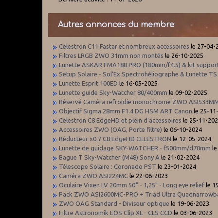
Autres annonces du membre
Celestron C11 Fastar et nombreux accessoires
le 27-04-
Filtres LRGB ZWO 31mm non montés
le 26-10-2025
Lunette ASKAR FMA180 PRO (180mm/f4.5) & kit suppor
Setup Solaire - Sol'Ex Spectrohéliographe & Lunette T
Lunette Esprit 100ED
le 16-05-2025
Lunette guide Sky-Watcher 80/400mm
le 09-02-2025
Réservé Caméra refroidie monochrome ZWO ASI533
Objectif Sigma 28mm F1.4 DG HSM ART Canon
le 25-11
Celestron C8 EdgeHD et plein d'accessoires
le 25-11-20
Accessoires ZWO (OAG, Porte filtre)
le 06-10-2024
Réducteur x0.7 C8 EdgeHD CELESTRON
le 12-05-2024
Lunette de guidage SKY-WATCHER - f500mm/d70mm
le
Bague T Sky-Watcher (M48) Sony A
le 21-02-2024
Télescope Solaire : Coronado PST
le 23-01-2024
Caméra ZWO ASI224MC
le 22-06-2023
Oculaire Vixen LV 20mm 50° - 1,25" - Long eye relief
le 1
Pack ZWO ASI2600MC-PRO + Triad Ultra Quadnarrowb
ZWO OAG Standard - Diviseur optique
le 19-06-2023
Filtre Astronomik EOS Clip XL - CLS CCD
le 03-06-2023