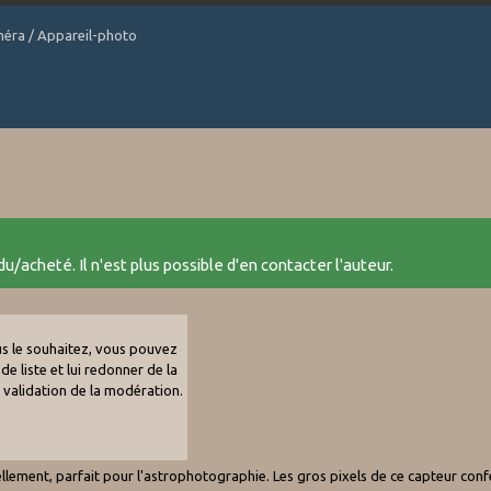
améra / Appareil-photo
u/acheté. Il n'est plus possible d'en contacter l'auteur.
ous le souhaitez, vous pouvez
de liste et lui redonner de la
e validation de la modération.
lement, parfait pour l'astrophotographie. Les gros pixels de ce capteur confè