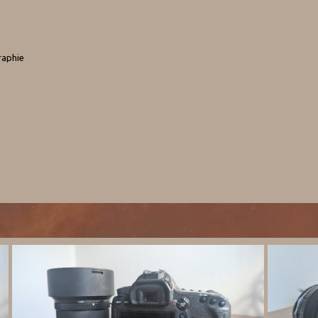
graphie
.