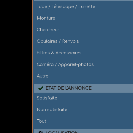
Tube / Télescope / Lunette
Monture
Chercheur
Oculaires / Renvois
Filtres & Accessoires
Caméra / Appareil-photos
Autre
ETAT DE L'ANNONCE
Satisfaite
Non satisfaite
Tout