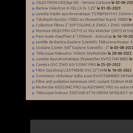
CELESTRON C8 Edge HD - Version Carbone
le 02-06-20
Barlow Celestron X-CEL LX 2x 1,25"
le 01-05-2023
Lunette triplet apochromatique TS76EPDH f4.5 342mm
Takahashi Epsilon 130ED ou Skywatcher Esprit 100ED
le
Collection filtres 2" (OPTOLONG & ZWO) + ZWO 1600
Monture HEQ5 PRO GOTO v2 Sky-Watcher (2021) et tré
Pare-buée chauffant 6" (150mm) - AstroZap
le 16-10-20
Lentille de Barlow Explore Scientific Téléconvertisseur 3
Oculaire 5,5mm 100° Explore Scientific - 2"
le 03-08-202
Téléscope Maksutov 150mm SkyWatcher
le 28-06-2022
Lunette Apochromatique Skywatcher EVOSTAR 80ED
le
Caméra OSC ZWO ASI 533MC PRO
le 25-03-2022
Filtre Optolong L-EXTREME OSC (2") M48
le 16-03-2022
Correcteur-réducteur 0,85x pour EVOSTAR80ED SKY
Filtre anti-pollution lumineuse UHC coulant 50,8mm M48
Recherche ASI553MC PRO ou ASI294MC PRO ou autre m
Télescope Dobson 250/1200 XT10 ORION SKYQUEST et s