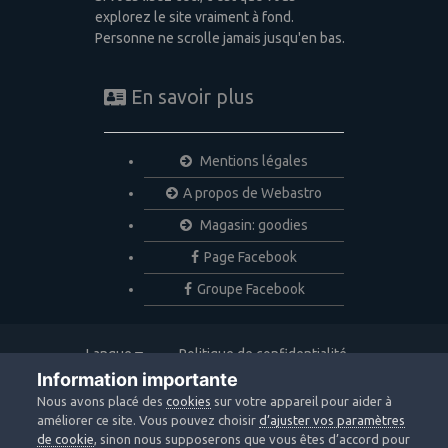
explorez le site vraiment à fond.
Personne ne scrolle jamais jusqu'en bas.
En savoir plus
Mentions légales
A propos de Webastro
Magasin: goodies
Page Facebook
Groupe Facebook
Langue
Politique de confidentialité
Nous contacter
Cookies
Information importante
Copyright © 2020 Webastro
Nous avons placé des
cookies
sur votre appareil pour aider à
Powered by Invision Community
améliorer ce site. Vous pouvez choisir
d’ajuster vos paramètres
de cookie
, sinon nous supposerons que vous êtes d’accord pour