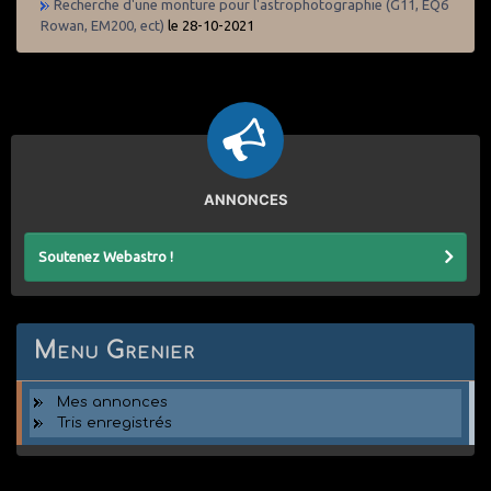
Recherche d'une monture pour l'astrophotographie (G11, EQ6
Rowan, EM200, ect)
le 28-10-2021
ANNONCES
Soutenez Webastro !
Menu Grenier
Mes annonces
Tris enregistrés