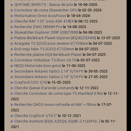
QHY268C (IMX571) - Baisse de prix
le 16-06-2026
Correcteur de coma Skywatcher GPU
le 02-05-2026
Motorisation Orion AccuFocus
le 18-04-2026
Cherche RAF 1.25" pour Atik 414EX
le 06-12-2025
Recherche ZWO 585MM Pro
le 14-08-2025
Skywatcher Explorer 200P (200/1000)
le 04-08-2025
Platine Berlebach Planet iOptron (IEQ45/CEM60)
le 13-07-2025
Araignée TS (GSO) pour newton 6"/150mm
le 04-07-2025
End rings tube TS (GSO) 6"/150mm
le 04-07-2025
Recherche platine EQ6 Berlebach Planet
le 04-07-2025
Correcteur réducteur TS2Korr x0.73
le 03-07-2025
NEQ5 Motorisée (non goto)
le 11-06-2025
Secondaire Antares Optics 2.14" λ/14 PV
le 30-05-2025
Secondaire Antares Optics 2.14" λ/14 PV
le 27-05-2025
Crayford GSO 1/10
le 15-05-2025
Cherche Queue d'aronde Losmandy
le 12-11-2022
Cherche Correcteur de coma type TS Maxfield 0.95x
le 12-11-
2022
Recherche CMOS mono refroidie et RAF + filtres
le 17-07-
2022
Cherche Crayford 1/10 2"
le 10-12-2021
Cherche monture (EQ6, AZEQ6, EQ6R, G11,EM10...)
le 05-11-
2021