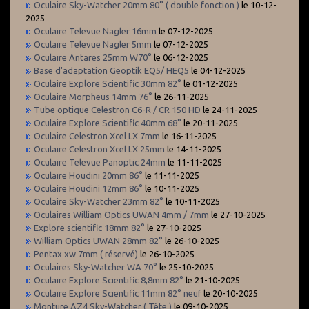
Oculaire Sky-Watcher 20mm 80° ( double fonction )
le 10-12-
2025
Oculaire Televue Nagler 16mm
le 07-12-2025
Oculaire Televue Nagler 5mm
le 07-12-2025
Oculaire Antares 25mm W70°
le 06-12-2025
Base d'adaptation Geoptik EQ5/ HEQ5
le 04-12-2025
Oculaire Explore Scientific 30mm 82°
le 01-12-2025
Oculaire Morpheus 14mm 76°
le 26-11-2025
Tube optique Celestron C6-R / CR 150 HD
le 24-11-2025
Oculaire Explore Scientific 40mm 68°
le 20-11-2025
Oculaire Celestron Xcel LX 7mm
le 16-11-2025
Oculaire Celestron Xcel LX 25mm
le 14-11-2025
Oculaire Televue Panoptic 24mm
le 11-11-2025
Oculaire Houdini 20mm 86°
le 11-11-2025
Oculaire Houdini 12mm 86°
le 10-11-2025
Oculaire Sky-Watcher 23mm 82°
le 10-11-2025
Oculaires William Optics UWAN 4mm / 7mm
le 27-10-2025
Explore scientific 18mm 82°
le 27-10-2025
William Optics UWAN 28mm 82°
le 26-10-2025
Pentax xw 7mm ( réservé)
le 26-10-2025
Oculaires Sky-Watcher WA 70°
le 25-10-2025
Oculaire Explore Scientific 8,8mm 82°
le 21-10-2025
Oculaire Explore Scientific 11mm 82° neuf
le 20-10-2025
Monture AZ4 Sky-Watcher ( Tête )
le 09-10-2025