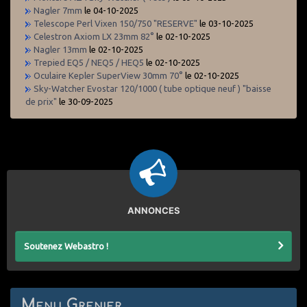
Nagler 7mm
le 04-10-2025
Telescope Perl Vixen 150/750 "RESERVE"
le 03-10-2025
Celestron Axiom LX 23mm 82°
le 02-10-2025
Nagler 13mm
le 02-10-2025
Trepied EQ5 / NEQ5 / HEQ5
le 02-10-2025
Oculaire Kepler SuperView 30mm 70°
le 02-10-2025
Sky-Watcher Evostar 120/1000 ( tube optique neuf ) "baisse
de prix"
le 30-09-2025
ANNONCES
Soutenez Webastro !
Menu Grenier