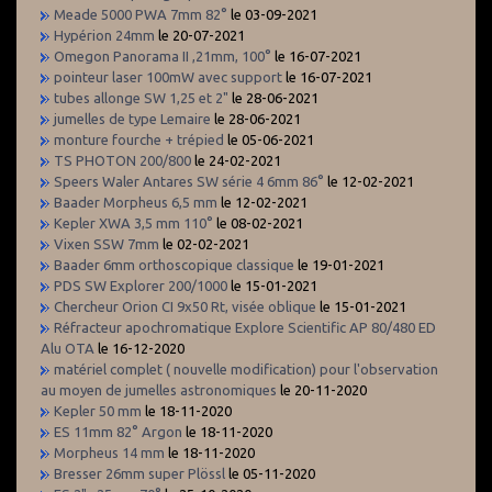
Meade 5000 PWA 7mm 82°
le 03-09-2021
Hypérion 24mm
le 20-07-2021
Omegon Panorama II ,21mm, 100°
le 16-07-2021
pointeur laser 100mW avec support
le 16-07-2021
tubes allonge SW 1,25 et 2"
le 28-06-2021
jumelles de type Lemaire
le 28-06-2021
monture fourche + trépied
le 05-06-2021
TS PHOTON 200/800
le 24-02-2021
Speers Waler Antares SW série 4 6mm 86°
le 12-02-2021
Baader Morpheus 6,5 mm
le 12-02-2021
Kepler XWA 3,5 mm 110°
le 08-02-2021
Vixen SSW 7mm
le 02-02-2021
Baader 6mm orthoscopique classique
le 19-01-2021
PDS SW Explorer 200/1000
le 15-01-2021
Chercheur Orion CI 9x50 Rt, visée oblique
le 15-01-2021
Réfracteur apochromatique Explore Scientific AP 80/480 ED
Alu OTA
le 16-12-2020
matériel complet ( nouvelle modification) pour l'observation
au moyen de jumelles astronomiques
le 20-11-2020
Kepler 50 mm
le 18-11-2020
ES 11mm 82° Argon
le 18-11-2020
Morpheus 14 mm
le 18-11-2020
Bresser 26mm super Plössl
le 05-11-2020