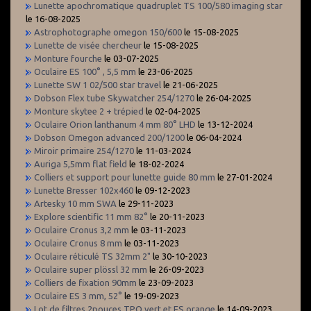
Lunette apochromatique quadruplet TS 100/580 imaging star
le 16-08-2025
Astrophotographe omegon 150/600
le 15-08-2025
Lunette de visée chercheur
le 15-08-2025
Monture fourche
le 03-07-2025
Oculaire ES 100° , 5,5 mm
le 23-06-2025
Lunette SW 1 02/500 star travel
le 21-06-2025
Dobson Flex tube Skywatcher 254/1270
le 26-04-2025
Monture skytee 2 + trépied
le 02-04-2025
Oculaire Orion lanthanum 4 mm 80° LHD
le 13-12-2024
Dobson Omegon advanced 200/1200
le 06-04-2024
Miroir primaire 254/1270
le 11-03-2024
Auriga 5,5mm flat field
le 18-02-2024
Colliers et support pour lunette guide 80 mm
le 27-01-2024
Lunette Bresser 102x460
le 09-12-2023
Artesky 10 mm SWA
le 29-11-2023
Explore scientific 11 mm 82°
le 20-11-2023
Oculaire Cronus 3,2 mm
le 03-11-2023
Oculaire Cronus 8 mm
le 03-11-2023
Oculaire réticulé TS 32mm 2"
le 30-10-2023
Oculaire super plössl 32 mm
le 26-09-2023
Colliers de fixation 90mm
le 23-09-2023
Oculaire ES 3 mm, 52°
le 19-09-2023
Lot de filtres 2pouces TPO vert et ES orange
le 14-09-2023