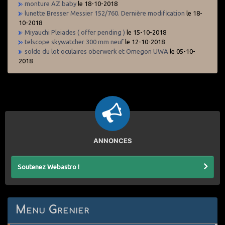
monture AZ baby
le 18-10-2018
lunette Bresser Messier 152/760. Dernière modification
le 18-
10-2018
Miyauchi Pleiades ( offer pending )
le 15-10-2018
telscope skywatcher 300 mm neuf
le 12-10-2018
solde du lot oculaires oberwerk et Omegon UWA
le 05-10-
2018
ANNONCES
Soutenez Webastro !
Menu Grenier