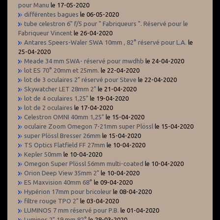
pour Manu
le 17-05-2020
différentes bagues
le 06-05-2020
tube celestron 6" f/5 pour " Fabriqueurs ". Réservé pour le
Fabriqueur Vincent
le 26-04-2020
Antares Speers-Waler SWA 10mm , 82° réservé pour L.A.
le
25-04-2020
Meade 34 mm SWA- réservé pour mwdhb
le 24-04-2020
lot ES 70° 20mm et 25mm.
le 22-04-2020
lot de 3 oculaires 2" réservé pour Steve
le 22-04-2020
Skywatcher LET 28mm 2"
le 21-04-2020
lot de 4 oculaires 1,25"
le 19-04-2020
lot de 2 oculaires
le 17-04-2020
Celestron OMNI 40mm 1,25"
le 15-04-2020
oculaire Zoom Omegon 7-21mm super Plössl
le 15-04-2020
super Plössl Bresser 26mm
le 15-04-2020
TS Optics Flatfield FF 27mm
le 10-04-2020
Kepler 50mm
le 10-04-2020
Omegon Super Plössl 56mm multi-coated
le 10-04-2020
Orion Deep View 35mm 2"
le 10-04-2020
ES Maxvision 40mm 68°
le 09-04-2020
Hypérion 17mm pour bricoleur
le 08-04-2020
filtre rouge TPO 2"
le 03-04-2020
LUMINOS 7 mm réservé pour P.B.
le 01-04-2020
Luminos 2" 19 mm 82°
le 28-03-2020