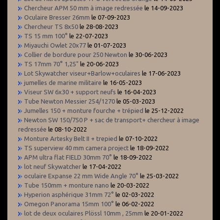
Chercheur APM 50 mm à image redressée
le 14-09-2023
Oculaire Bresser 26mm
le 07-09-2023
Chercheur TS 8x50
le 28-08-2023
TS 15 mm 100°
le 22-07-2023
Miyauchi Owlet 20x77
le 01-07-2023
Collier de bordure pour 250 Newton
le 30-06-2023
TS 17mm 70° 1,25"
le 20-06-2023
Lot Skywatcher viseur+Barlow+oculaires
le 17-06-2023
jumelles de marine militaire
le 16-05-2023
Viseur SW 6x30 + support neufs
le 16-04-2023
Tube Newton Messier 254/1270
le 05-03-2023
Jumelles 150 + monture fourche + trépied
le 25-12-2022
Newton SW 150/750 P + sac de transport+ chercheur à image
redressée
le 08-10-2022
Monture Artesky Belt II + trepied
le 07-10-2022
TS superview 40 mm camera project
le 18-09-2022
APM ultra flat FIELD 30mm 70°
le 18-09-2022
lot neuf Skywatcher
le 17-04-2022
oculaire Expanse 22 mm Wide Angle 70°
le 25-03-2022
Tube 150mm + monture nano
le 20-03-2022
Hyperion asphérique 31mm 72°
le 02-03-2022
Omegon Panorama 15mm 100°
le 06-02-2022
lot de deux oculaires Plössl 10mm , 25mm
le 20-01-2022