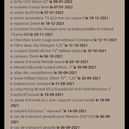
Erfle GSO 50mm 52°
le 09-01-2022
oculaire Cronus 6mm
le 07-01-2022
viseur 6x30 SW
le 07-01-2022
miroir secondaire TS 62,5 mm sur support
le 19-12-2021
Hyperion 24mm
le 18-12-2021
monture fourche Omegon pour grandes jumelles et trépied
Titania 800
le 29-11-2021
Chercheur point rouge avec embase ( Omegon)
le 12-11-2021
Filtre deep Sky Omegon 1,25"
le 12-10-2021
oculaire SWAN 40 mm 72° William Optics
le 10-10-2021
Luminos 15mm
le 04-10-2021
queue d'aronde femelle neuve
le 03-10-2021
Meade fully multi coated 26mm ; 2"
le 30-09-2021
atlas des constellations
le 30-09-2021
Swan William Optics 20mm 72° ; 1,25"
le 26-09-2021
trépied pour monture
le 21-09-2021
Long Perng 90 mm f/5.5 Doublet ED Rich Field Refractor 2"
Crayford Focuser
le 19-09-2021
queue d'aronde en L avec support vis pas kodak
le 18-09-
2021
trépied AZ4 pour " répareur"
le 14-09-2021
sac de transport geoptik pour Newton 250/1250
le 06-09-
2021
sac de transport geoptik
le 06-09-2021