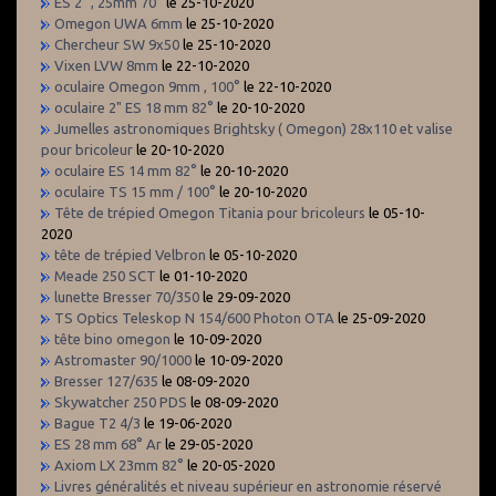
ES 2" , 25mm 70°
le 25-10-2020
Omegon UWA 6mm
le 25-10-2020
Chercheur SW 9x50
le 25-10-2020
Vixen LVW 8mm
le 22-10-2020
oculaire Omegon 9mm , 100°
le 22-10-2020
oculaire 2" ES 18 mm 82°
le 20-10-2020
Jumelles astronomiques Brightsky ( Omegon) 28x110 et valise
pour bricoleur
le 20-10-2020
oculaire ES 14 mm 82°
le 20-10-2020
oculaire TS 15 mm / 100°
le 20-10-2020
Tête de trépied Omegon Titania pour bricoleurs
le 05-10-
2020
tête de trépied Velbron
le 05-10-2020
Meade 250 SCT
le 01-10-2020
lunette Bresser 70/350
le 29-09-2020
TS Optics Teleskop N 154/600 Photon OTA
le 25-09-2020
tête bino omegon
le 10-09-2020
Astromaster 90/1000
le 10-09-2020
Bresser 127/635
le 08-09-2020
Skywatcher 250 PDS
le 08-09-2020
Bague T2 4/3
le 19-06-2020
ES 28 mm 68° Ar
le 29-05-2020
Axiom LX 23mm 82°
le 20-05-2020
Livres généralités et niveau supérieur en astronomie réservé