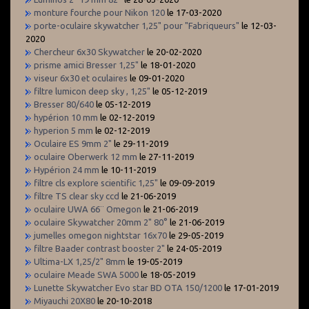
monture fourche pour Nikon 120
le 17-03-2020
porte-oculaire skywatcher 1,25" pour "Fabriqueurs"
le 12-03-
2020
Chercheur 6x30 Skywatcher
le 20-02-2020
prisme amici Bresser 1,25"
le 18-01-2020
viseur 6x30 et oculaires
le 09-01-2020
filtre lumicon deep sky , 1,25"
le 05-12-2019
Bresser 80/640
le 05-12-2019
hypérion 10 mm
le 02-12-2019
hyperion 5 mm
le 02-12-2019
Oculaire ES 9mm 2"
le 29-11-2019
oculaire Oberwerk 12 mm
le 27-11-2019
Hypérion 24 mm
le 10-11-2019
filtre cls explore scientific 1,25"
le 09-09-2019
filtre TS clear sky ccd
le 21-06-2019
oculaire UWA 66¨ Omegon
le 21-06-2019
oculaire Skywatcher 20mm 2" 80°
le 21-06-2019
jumelles omegon nightstar 16x70
le 29-05-2019
filtre Baader contrast booster 2"
le 24-05-2019
Ultima-LX 1,25/2" 8mm
le 19-05-2019
oculaire Meade SWA 5000
le 18-05-2019
Lunette Skywatcher Evo star BD OTA 150/1200
le 17-01-2019
Miyauchi 20X80
le 20-10-2018