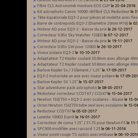
Filtre CLS Astronomik monture EOS CLIP
le 25-04-2018
Kit astrophoto Canon 1000D défiltré CLS Reducteur
le 3
Tête équatoriale EQ3-2 pour pièces et molette avec flex
Barre de contrepoids EQ3-2 (Diamètre 20mm M16)
le 02
Moteur AD pour EQ3-2 - Baisse du prix
le 26-12-2017
Correcteur 0.85x Sky Watcher 120ED
le 07-12-2017
Moteur AD pour EQ3-2 - Baisse du prix
le 19-11-2017
Correcteur 0.85x SW pour 120ED
le 26-10-2017
Viseur polaire EQ3-2
le 10-10-2017
Adaptateur T2 Kepler coulant 50.8mm avec allonge 40
Adaptateur T2 Kepler coulant 50.8mm avec allonge 40
Barlow Kepler 5x / 3 Element / 1,25"
le 17-09-2017
EQ3-2 motorisée un axe avec viseur polaire
le 17-09-20
Barlow Kepler 5X 1.25"
le 15-07-2017
Star adventurer pack astrophoto
le 08-05-2017
Réducteur correcteur CCDT67 / CCD47
le 15-04-2017
Newton 150/750 + EQ3-2 avec oculaires - Alsace
le 15-0
Orion Newton 150/750 tube seul avec occulaires
le 15-0
Reducteur CCDT67
le 05-03-2017
Lunette 100ED Esprit
le 16-01-2017
Correcteur de coma 1.25" / 31.75 pour Newton F5
le 11-
SPC900 modifiée avec raccord 1.25
le 06-11-2016
Viseur point rouge TS optics avec embase
le 06-10-201