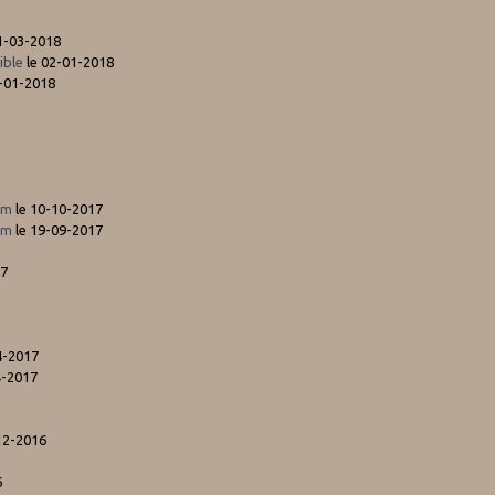
1-03-2018
ible
le 02-01-2018
-01-2018
mm
le 10-10-2017
mm
le 19-09-2017
17
4-2017
4-2017
12-2016
6