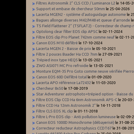
Filtres Astronomik 2" CLS CCD / Luminance L2
le 14-05-
Support et embase de chercheur 50mm
le 25-04-2026
Lacerta MGEN2 - système d'autoguidage autonome
le 2
Bagues allonge diverses M42/M48 et queue d'arronde
le
TS Field Flattener 2'' (TSFLAT2) - Correcteur de champ 
Optolong clear filter EOS clip APSC
le 02-11-2024
Filtre EOS clip Pro Planet 742nm comme neuf
le 02-11-2
Canon EOS M10 défiltré
le 17-10-2024
Lacerta MGEN 2 - Baisse de prix
le 05-10-2021
Filtre 2 pouces Baader Ha CCD 7nm
le 27-09-2021
Trépied inox type HEQ5
le 13-05-2021
ZWO ASI071 MC Pro refroidie
le 13-05-2021
Monture EQM-35 Pro Goto comme neuve vérifiée Pierro
Canon EOS 60D Défiltré total
le 01-09-2020
Lacerta APO référence La72432
le 11-03-2020
Chercheur 8x50
le 17-08-2019
Star Adventurer astrophoto+trépied option - Baisse du 
Filtre EOS Clip CCD Ha 6nm Astronomik APS-C
le 20-03
Filtre CCD Ha 12nm Astronomik 2"
le 14-11-2018
Filtre CLS EOS XL clip
le 01-11-2018
Filtre L-Pro EOS clip - Anti pollution lumineuse
le 02-09-
Canon EOS 1000D Monochrome (débayerisé)
le 31-08-2
Correcteur reducteur Astrophysics CCDT67
le 31-08-20
Lunette 66/400 Astro Pro Carbone
le 25-04-2018