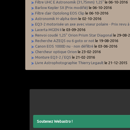
Filtre UHC E Astronomik (31,75mm) 1,25"
le 06-10-2016
Barlow Kepler 5X (Prix modifié)
le 06-10-2016
Filtre clair Optolong EOS Clip
le 06-10-2016
Astronomik H-alpha 6nm
le 02-10-2016
EQ3-2 motorisée un axe avec viseur polaire - Prix revu à 
Lacerta MGEN II
le 03-09-2016
Renvoi coudé 1,25" Orion Prism Star Diagonal
le 29-08-
Recherche AZEQ5 ou 6 goto or not
le 19-08-2016
Canon EOS 1000D nu - non défiltré
le 03-06-2016
Chercheur optique Orion
le 23-02-2016
Monture EQ3-2 / EQ5
le 21-02-2016
Livre Astrophotographie Thierry Legault
le 21-12-2015
Soutenez Webastro !