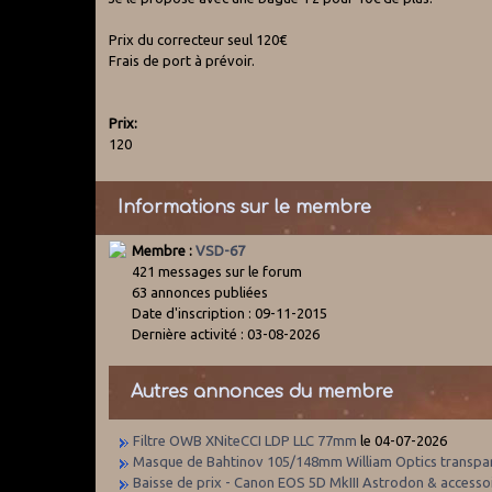
Prix du correcteur seul 120€
Frais de port à prévoir.
Prix:
120
Informations sur le membre
Membre :
VSD-67
421 messages sur le forum
63 annonces publiées
Date d'inscription : 09-11-2015
Dernière activité : 03-08-2026
Autres annonces du membre
Filtre OWB XNiteCCI LDP LLC 77mm
le 04-07-2026
Masque de Bahtinov 105/148mm William Optics transpa
Baisse de prix - Canon EOS 5D MkIII Astrodon & accesso