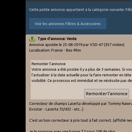
Cette petite annonce appartient à la catégorie suivante: Fil
Voir les annonces Filtres & Accessoires
Type d'annonce: Vente
Annonce ajoutée le 25-08-2019 par VSD-67
(357 visites)
Localisation: France - Bas-Rhin
Remonter l'annonce
Votre annonce a été postée il y a plus de 3 semaines. Si v
l'actualiser à la date actuelle pour la faire remonter en tête 
visibilité. Ce processus est immédiat et ne nécéssite pas d
Correcteur de champs Lacerta développé par Tommy Nawratil 
Evostar - Lacerta 72/432 - etc...)
C'est un bon correcteur à prix tout à fait correct. (affiché ne
Je le propose avec une bague T2 pour 10€ de plus.