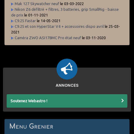
Mak 127 Skywatcher neuf
le 03-03-2022
Nikon Z6 défiltré + filtres, 3 batteries, grip SmallRig - baisse
de prix
le 01-11-2021
C9.25 Fastar
le 14-05-2021
C9.25 et son HyperStar V4 + accessoires dispo avril
le 25-03-
2021
Caméra ZWO ASI178MC Pro état neuf
le 03-11-2020
ANNONCES
Soutenez Webastro !
Menu Grenier