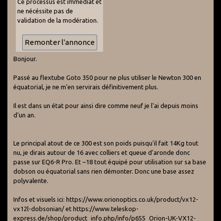
Ce processus est immédiat et
ne nécéssite pas de
validation de la modération.
Bonjour.
Passé au flextube Goto 350 pour ne plus utiliser le Newton 300 en
équatorial, je ne m'en servirais définitivement plus.
Il est dans un état pour ainsi dire comme neuf je l'ai depuis moins
d'un an.
Le principal atout de ce 300 est son poids puisqu'il fait 14Kg tout
nu, je dirais autour de 16 avec colliers et queue d'aronde donc
passe sur EQ6-R Pro. Et ~18 tout équipé pour utilisation sur sa base
dobson ou équatorial sans rien démonter. Donc une base assez
polyvalente.
Infos et visuels ici: https://www.orionoptics.co.uk/product/vx12-
vx12l-dobsonian/ et https://www.teleskop-
express.de/shop/product_info.php/info/p655_Orion-UK-VX12-