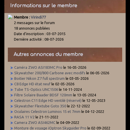
Informations sur le membre
Membre :
Virindi77
2 messages sur le forum
18 annonces publiées
Date d'inscription : 03-07-2015
Dernière activité : 08-07-2026
Autres annonces du membre
Caméra ZWO ASI183MC Pro
le 16-05-2026
Skywatcher 200/800 Carbone avec modifs
le 06-05-2026
Boitier Nikon Z7 full spectrum
le 03-05-2026
C8 Edge HD état neuf
le 02-05-2026
Tube TS-Optics UNC1506
le 14-11-2024
Filtre Solaire Baader BDSF 120mm
le 13-05-2024
Celestron C11 Edge HD ventilé (réservé)
le 12-05-2023
Skywatcher Flextube Goto 350
le 22-12-2022
Oculaires Celestron Luminos 15 et 7mm
le 04-12-2022
RASA 11 V2
le 21-11-2022
Camera ZWO ASI462MC
le 04-09-2022
Monture de voyage iOptron Skyguider Pro
le 02-09-2022