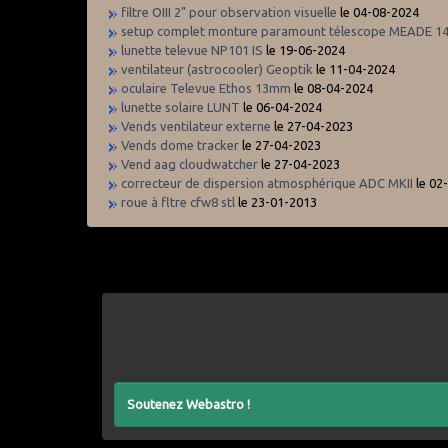
filtre OIII 2" pour observation visuelle
le 04-08-2024
setup complet monture paramount télescope MEADE 14
lunette televue NP101 IS
le 19-06-2024
ventilateur (astrocooler) Geoptik
le 11-04-2024
oculaire Televue Ethos 13mm
le 08-04-2024
lunette solaire LUNT
le 06-04-2024
Vends ventilateur externe
le 27-04-2023
Vends dome tracker
le 27-04-2023
Vend aag cloudwatcher
le 27-04-2023
correcteur de dispersion atmosphérique ADC MKII
le 02
roue à fltre cfw8 stl
le 23-01-2013
Soutenez Webastro !