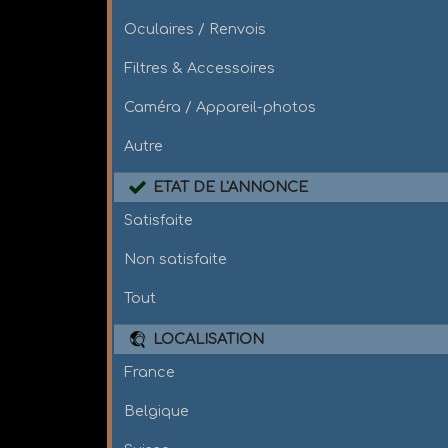
Oculaires / Renvois
Filtres & Accessoires
Caméra / Appareil-photos
Autre
ETAT DE L'ANNONCE
Satisfaite
Non satisfaite
Tout
LOCALISATION
France
Belgique