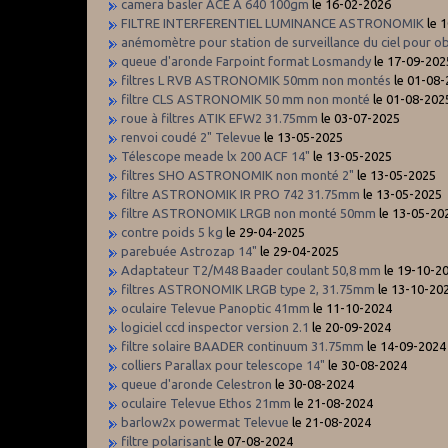
camera basler ACE A 640 100gm
le 16-02-2026
FILTRE INTERFERENTIEL LUMINANCE ASTRONOMIK
le 
anémomètre pour station de surveillance du ciel pour o
queue d'aronde Farpoint format Losmandy
le 17-09-202
filtres L RVB ASTRONOMIK 50mm non montés
le 01-08-
filtre CLS ASTRONOMIK 50 mm non monté
le 01-08-202
roue à filtres ATIK EFW2 31.75mm
le 03-07-2025
renvoi coudé 2" Televue
le 13-05-2025
Télescope meade lx 200 ACF 14"
le 13-05-2025
filtres SHO ASTRONOMIK non monté 2"
le 13-05-2025
filtre ASTRONOMIK IR PRO 742 31.75mm
le 13-05-2025
filtre ASTRONOMIK LRGB non monté 50mm
le 13-05-20
contre poids 5 kg
le 29-04-2025
parebuée Astrozap 14"
le 29-04-2025
Adaptateur T2/M48 Baader coulant 50,8 mm
le 19-10-2
filtres ASTRONOMIK LRGB type 2, 31.75mm
le 13-10-20
oculaire Televue Panoptic 41mm
le 11-10-2024
logiciel ccd inspector version 2.1
le 20-09-2024
filtre solaire BAADER continuum 31.75mm
le 14-09-2024
colliers Parallax pour telescope 14"
le 30-08-2024
queue d'aronde Celestron
le 30-08-2024
oculaire Televue Ethos 21mm
le 21-08-2024
barlow2x powermat Televue
le 21-08-2024
filtre polarisant
le 07-08-2024