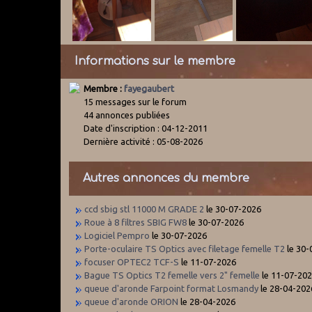
Informations sur le membre
Membre :
fayegaubert
15 messages sur le forum
44 annonces publiées
Date d'inscription : 04-12-2011
Dernière activité : 05-08-2026
Autres annonces du membre
ccd sbig stl 11000 M GRADE 2
le 30-07-2026
Roue à 8 filtres SBIG FW8
le 30-07-2026
Logiciel Pempro
le 30-07-2026
Porte-oculaire TS Optics avec filetage femelle T2
le 30-
focuser OPTEC2 TCF-S
le 11-07-2026
Bague TS Optics T2 femelle vers 2" femelle
le 11-07-20
queue d'aronde Farpoint format Losmandy
le 28-04-202
queue d'aronde ORION
le 28-04-2026