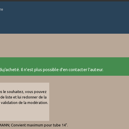
re
)
u/acheté. Il n'est plus possible d'en contacter l'auteur.
ous le souhaitez, vous pouvez
de liste et lui redonner de la
e validation de la modération.
UMANN; Convient maximum pour tube 14".