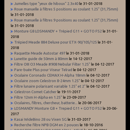
Jumelles type "yeux de hiboux" 2.3x40
le 31-01-2018
Roue manuelle à filtres 5 positions au coulant 1.25" (31,75mm)
le 31-01-2018
Roue manuelle à filtres 9 positions au coulant 1.25" (31,75mm)
le 31-01-2018
Monture G8 LOSMANDY + Trépied G11 + GOTO FS2
le 31-01-
2018
Trépied Meade 884 Deluxe pour ETX-90/105/125
le 31-01-
2018
Raquette Meade Autostar 497
le 31-01-2018
Lunette guide de 50mm à 80mm
le 14-12-2017
Filtre OIII O3 Meade #908 Nebular Filter 1.25"
le 04-12-2017
Pare-buée Plus pour Viseur Telrad
le 04-12-2017
Oculaire Coronado CEMAX H-Alpha 18mm
le 04-12-2017
Oculaire zoom Celestron 8-24mm 1.25"
le 04-12-2017
Filtre lunaire polarisant variable 1.25" et 2"
le 04-12-2017
Celestron Comet Catcher
le 19-11-2017
Filtre 12nm H-Alpha en 1.25"
le 23-09-2017
Oculaires, filtres, chercheur, batterie...
le 20-06-2017
LOSMANDY Monture G8 + Trepied G11 + GOTO FS2
le 20-06-
2017
Kasai WideBino 28 ou Vixen SG
le 31-03-2017
Recherche filtre NPB DGM en 2 pouces
le 18-10-2016