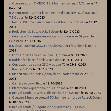
Oculaire zoom OMEGON 8-24mm au coulant 31,75mm
le 11-
04-2024
Adaptateur T2 pour la projection d'oculaires 1,25" (Marque
TS Optics)
le 12-12-2023
Nexus DSC Pro + encodeurs + câbles + fournitures
le 12-12-
2023
Réducteur de focale 0,5x Svbony
le 12-12-2023
Celestron Starsense Autoalign pour montures Skywatcher ou
Celestron
le 18-11-2023
Dobson 300mm GSO/TS Optics/Kepler F/5 Deluxe
le 03-11-
2023
Lot de 7 filtres de couleur en 31,75mm
le 03-11-2023
Boîtier étoile artificielle Astroshop
le 03-11-2023
Correcteur de coma GSO + bague T2
le 03-11-2023
Baader VIP 2x
le 03-11-2023
Binoculaire Carl Zeiss (équivalent Baader Mark V)
le 15-10-
2023
Caméra Astrowl Box
le 12-10-2023
Plateforme équatoriale pour Dobson
le 12-10-2023
Renvoi coudé GSO 99% diélectrique en 50,8mm
le 10-10-2023
Oculaire 85mm au coulant 50,8mm de la marque Russell Optics
le 10-10-2023
Renvoi coudé / Diagonale en 50,8mm (2") - BBHS ou