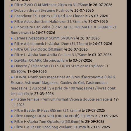
Filtre ZWO CH4 Méthane 20nm en 31,75mm
le 26-07-2026
Dobson dream Système Push-to
le 26-07-2026
Chercheur TS-Optics LED Red Dot Finder
le 26-07-2026
Filtre Astrodon 3nm Halpha en 31,75mm.
le 26-07-2026
Binoculaire Carl Zeiss (CZAS APOCHROMATIC & SHARPEST
Binoviewer)
le 26-07-2026
Camera Adaptateur 50mm SVBONY
le 26-07-2026
Filtre Astronomik H-Alpha 12nm (31,75mm)
le 26-07-2026
Filtre OIII Sky Optic (50,8mm)
le 26-07-2026
Filtre H-Alpha 3nm Antlia Coulant 31,75mm
le 03-07-2026
DayStar QUARK Chromosphere
le 03-07-2026
Lunette / Télescope CELESTRON StarSense Explorer LT
80/900
le 17-04-2026
DONNE Nombreux magazines et livres d'astronomie (Ciel &
Espace, Astrosurf Magazine, Guides du Ciel, L'astronomie
magazine...) Au total il y a près de 100 magazines / livres dont
les plus réc
le 27-03-2026
Platine femelle Premium format Vixen à double serrage
le 17-
11-2025
Filtre Baader IR Pass 685 nm (31,75mm)
le 29-09-2025
Filtre Omega DGM NPB (OIII, Ha et Hb) 50,8mm
le 29-09-2025
Filtre H-Alpha 7nm Optolong (50,8mm)
le 29-09-2025
Filtre UV-IR Cut Optolong coulant 50,8mm
le 29-09-2025