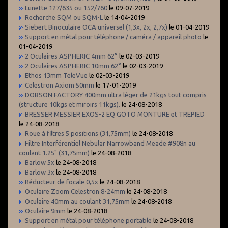
Lunette 127/635 ou 152/760
le 09-07-2019
Recherche SQM ou SQM-L
le 14-04-2019
Siebert Binoculaire OCA universel (1,3x, 2x, 2,7x)
le 01-04-2019
Support en métal pour téléphone / caméra / appareil photo
le
01-04-2019
2 Oculaires ASPHERIC 4mm 62°
le 02-03-2019
2 Oculaires ASPHERIC 10mm 62°
le 02-03-2019
Ethos 13mm TeleVue
le 02-03-2019
Celestron Axiom 50mm
le 17-01-2019
DOBSON FACTORY 400mm ultra léger de 21kgs tout compris
(structure 10kgs et miroirs 11kgs).
le 24-08-2018
BRESSER MESSIER EXOS-2 EQ GOTO MONTURE et TREPIED
le 24-08-2018
Roue à filtres 5 positions (31,75mm)
le 24-08-2018
Filtre Interférentiel Nebular Narrowband Meade #908n au
coulant 1.25" (31,75mm)
le 24-08-2018
Barlow 5x
le 24-08-2018
Barlow 3x
le 24-08-2018
Réducteur de focale 0,5x
le 24-08-2018
Oculaire Zoom Celestron 8-24mm
le 24-08-2018
Oculaire 40mm au coulant 31,75mm
le 24-08-2018
Oculaire 9mm
le 24-08-2018
Support en métal pour téléphone portable
le 24-08-2018