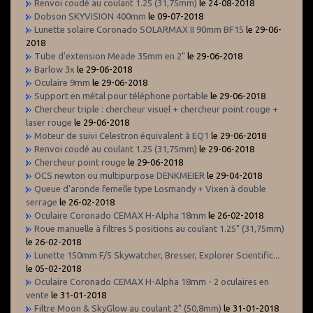
Renvoi coudé au coulant 1.25 (31,75mm)
le 24-08-2018
Dobson SKYVISION 400mm
le 09-07-2018
Lunette solaire Coronado SOLARMAX II 90mm BF15
le 29-06-
2018
Tube d'extension Meade 35mm en 2"
le 29-06-2018
Barlow 3x
le 29-06-2018
Oculaire 9mm
le 29-06-2018
Support en métal pour téléphone portable
le 29-06-2018
Chercheur triple : chercheur visuel + chercheur point rouge +
laser rouge
le 29-06-2018
Moteur de suivi Celestron équivalent à EQ1
le 29-06-2018
Renvoi coudé au coulant 1.25 (31,75mm)
le 29-06-2018
Chercheur point rouge
le 29-06-2018
OCS newton ou multipurpose DENKMEIER
le 29-04-2018
Queue d'aronde femelle type Losmandy + Vixen à double
serrage
le 26-02-2018
Oculaire Coronado CEMAX H-Alpha 18mm
le 26-02-2018
Roue manuelle à filtres 5 positions au coulant 1.25" (31,75mm)
le 26-02-2018
Lunette 150mm F/5 Skywatcher, Bresser, Explorer Scientific...
le 05-02-2018
Oculaire Coronado CEMAX H-Alpha 18mm - 2 oculaires en
vente
le 31-01-2018
Filtre Moon & SkyGlow au coulant 2" (50,8mm)
le 31-01-2018