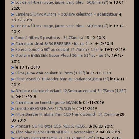
Lot de 4 filtres rouge, jaune, vert, bleu - 50,8mm (2")
le 18-01-
2020
Caméra SiOnyx Aurora + oculaire celestron + adaptateur
le
19-12-2019
Lot de 4 filtres rouge, jaune, vert, bleu - 50,8mm (2")
le 19-12-
2019
Roue à filtres 5 positions - 31,75mm
le 19-12-2019
Chercheur droit 8x50 BRESSER - lot de 2
le 19-12-2019
Renvoi coudé à 90° au coulant 31,75mm / 1.25"
le 19-12-2019
Oculaire BRESSER Super Plossl 26mm 52°lot - de 2
le 19-12-
2019
le 19-12-2019
Filtre jaune clair coulant 31.7mm (1.25")
le 04-11-2019
Filtre Visuel O-III Baader 8nm au coulant 50,8mm (2")
le 04-11-
2019
Oculaire réticulé et éclairé 12,5mm au coulant 31,75mm (1,25")
le 04-11-2019
Chercheur ou Lunette guide 60/240
le 04-11-2019
Lunette BRESSER AR-127S/635
le 04-11-2019
Filtre Baader H-alpha 7nm CCD Narrowband - 31,75mm
le 28-
09-2019
Monture GOTO type CG5, NEQ5, HEQ5...
le 06-09-2019
Tête binoculaire DENKMEIER II + accessoires
le 04-09-2019
Barlow Celestron OMNI 2x - 31,75mm (1.25")
le 04-09-2019