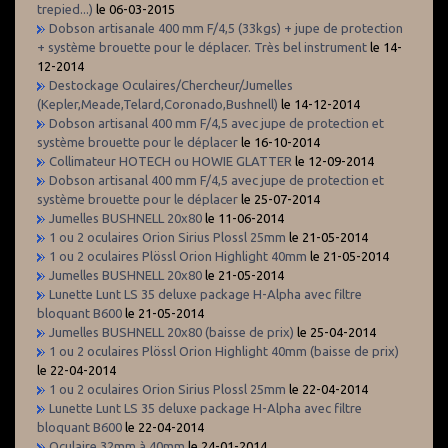
trepied...)
le 06-03-2015
Dobson artisanale 400 mm F/4,5 (33kgs) + jupe de protection
+ système brouette pour le déplacer. Très bel instrument
le 14-
12-2014
Destockage Oculaires/Chercheur/Jumelles
(Kepler,Meade,Telard,Coronado,Bushnell)
le 14-12-2014
Dobson artisanal 400 mm F/4,5 avec jupe de protection et
système brouette pour le déplacer
le 16-10-2014
Collimateur HOTECH ou HOWIE GLATTER
le 12-09-2014
Dobson artisanal 400 mm F/4,5 avec jupe de protection et
système brouette pour le déplacer
le 25-07-2014
Jumelles BUSHNELL 20x80
le 11-06-2014
1 ou 2 oculaires Orion Sirius Plossl 25mm
le 21-05-2014
1 ou 2 oculaires Plössl Orion Highlight 40mm
le 21-05-2014
Jumelles BUSHNELL 20x80
le 21-05-2014
Lunette Lunt LS 35 deluxe package H-Alpha avec filtre
bloquant B600
le 21-05-2014
Jumelles BUSHNELL 20x80 (baisse de prix)
le 25-04-2014
1 ou 2 oculaires Plössl Orion Highlight 40mm (baisse de prix)
le 22-04-2014
1 ou 2 oculaires Orion Sirius Plossl 25mm
le 22-04-2014
Lunette Lunt LS 35 deluxe package H-Alpha avec filtre
bloquant B600
le 22-04-2014
Oculaire 32mm à 40mm
le 24-01-2014