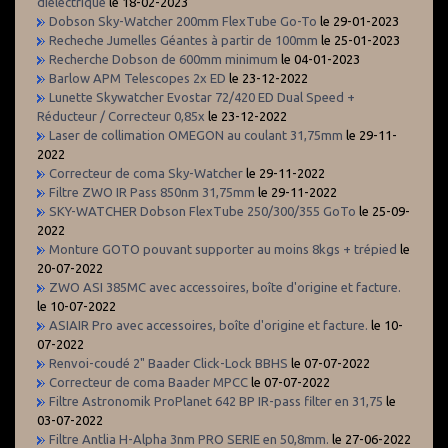
diélectrique
le 18-02-2023
Dobson Sky-Watcher 200mm FlexTube Go-To
le 29-01-2023
Recheche Jumelles Géantes à partir de 100mm
le 25-01-2023
Recherche Dobson de 600mm minimum
le 04-01-2023
Barlow APM Telescopes 2x ED
le 23-12-2022
Lunette Skywatcher Evostar 72/420 ED Dual Speed +
Réducteur / Correcteur 0,85x
le 23-12-2022
Laser de collimation OMEGON au coulant 31,75mm
le 29-11-
2022
Correcteur de coma Sky-Watcher
le 29-11-2022
Filtre ZWO IR Pass 850nm 31,75mm
le 29-11-2022
SKY-WATCHER Dobson FlexTube 250/300/355 GoTo
le 25-09-
2022
Monture GOTO pouvant supporter au moins 8kgs + trépied
le
20-07-2022
ZWO ASI 385MC avec accessoires, boîte d'origine et facture.
le 10-07-2022
ASIAIR Pro avec accessoires, boîte d'origine et facture.
le 10-
07-2022
Renvoi-coudé 2" Baader Click-Lock BBHS
le 07-07-2022
Correcteur de coma Baader MPCC
le 07-07-2022
Filtre Astronomik ProPlanet 642 BP IR-pass filter en 31,75
le
03-07-2022
Filtre Antlia H-Alpha 3nm PRO SERIE en 50,8mm.
le 27-06-2022