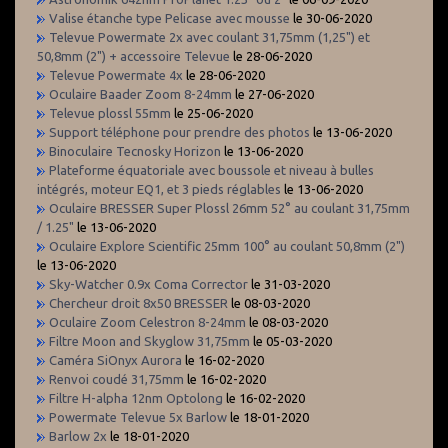
Valise étanche type Pelicase avec mousse
le 30-06-2020
Televue Powermate 2x avec coulant 31,75mm (1,25") et
50,8mm (2") + accessoire Televue
le 28-06-2020
Televue Powermate 4x
le 28-06-2020
Oculaire Baader Zoom 8-24mm
le 27-06-2020
Televue plossl 55mm
le 25-06-2020
Support téléphone pour prendre des photos
le 13-06-2020
Binoculaire Tecnosky Horizon
le 13-06-2020
Plateforme équatoriale avec boussole et niveau à bulles
intégrés, moteur EQ1, et 3 pieds réglables
le 13-06-2020
Oculaire BRESSER Super Plossl 26mm 52° au coulant 31,75mm
/ 1.25"
le 13-06-2020
Oculaire Explore Scientific 25mm 100° au coulant 50,8mm (2")
le 13-06-2020
Sky-Watcher 0.9x Coma Corrector
le 31-03-2020
Chercheur droit 8x50 BRESSER
le 08-03-2020
Oculaire Zoom Celestron 8-24mm
le 08-03-2020
Filtre Moon and Skyglow 31,75mm
le 05-03-2020
Caméra SiOnyx Aurora
le 16-02-2020
Renvoi coudé 31,75mm
le 16-02-2020
Filtre H-alpha 12nm Optolong
le 16-02-2020
Powermate Televue 5x Barlow
le 18-01-2020
Barlow 2x
le 18-01-2020