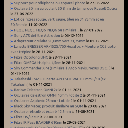
Support pour téléphone ou appareil photo
le 27-06-2022
Oculaire 50mm au coulant 50,8mm de la marque Russell Optics
le 27-06-2022
Lot de filtres rouge, vert, jaune, bleu en 31,75mm et en
50,8mm
le 11-02-2022
HEQ5, NEQ5, HEQ6, NEQ6 ou similaire...
le 27-01-2022
Sony A7S défiltré Astrodon
le 06-12-2021
Adaptateur oculaire 50,8mm vers 31,75mm
le 01-12-2021
Lunette BRESSER AR-152S/760 Hexafoc + Monture CG5 goto
avec trépied
le 28-11-2021
Filtre Optolong UHC
le 28-11-2021
Filtre OMEGA H-alpha 4,5nm
le 28-11-2021
Sky Commander XP4 (similaire à Argo Navis, Nexus DSC...)
le
01-11-2021
Takahashi EM2 + Lunette APO SHOWA 100mm F/10 (ex
Takahashi)
le 01-11-2021
Barlow Celestron OMNI 2x
le 01-11-2021
Oculaires Celestron OMNI 40mm, lot de 2
le 01-11-2021
Oculaires Aspheric 23mm - Lot de 2
le 01-11-2021
Black Sky Meter, produit similaire au SQM
le 29-08-2021
Oculaire réticulé et éclairé 12,5mm
le 29-08-2021
Filtre UV/IR cut
le 29-08-2021
Filtre IR Pass BAADER 610nm
le 29-08-2021
Astronomik 642nm ProPlanet 1.25" ou 2"
le 06-09-2020