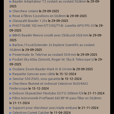
Baader Adaptateur T2 coulant au coulant 50,8mm
le 29-09-
2025
Chercheur solaire
le 29-09-2025
Roue à filtres 5 positions en 50,8mm
le 29-09-2025
Glasspath Baader 1.25x
le 29-09-2025
PHOTOLINE 102 mm F/7 (102/714)- Lunette APO FPL-53
le 29-
09-2025
BBHS Baader Renvoi coudé avec ClickLock 50,8 mm
le 29-09-
2025
Barlow / Focal Extender 2x Explore Scientific au coulant
50,8mm
le 29-09-2025
Powermate 4x TeleVue au coulant 50.8 mm
le 29-09-2025
Pocket Sky Atlas (Sinnott, Roger W. Sky & Telescope's)
le 29-
09-2025
Oculaire Zoom Baader Mark IV 8-24 mm
le 29-09-2025
Raquette Synscan avec câble
le 15-12-2024
Seestar S50 ZWO, sous garantie
le 15-12-2024
Chercheur Illuminé et redressé Celestron 9x50 RACI
Finderscope
le 15-12-2024
Dobson Skywatcher Flextube GOTO 200mm F/6
le 21-11-2024
Filtre Astronomik ProPlanet 642 BP IR-pass filter en 50,8mm.
le 21-11-2024
Support pour chercheur avec triple-embase
le 21-11-2024
Celestron Comet Catcher
le 11-04-2024