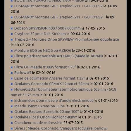
BOOSTER NORAUTO N900 17AH - NEUF
le 16-09-2016
LOSMANDY Monture G8 + Trepied G11 + GOTO FS2
le 14-09-
2016
LOSMANDY Monture G8 + Trepied G11 + GOTO FS2...
le 09-
06-2016
Dobson SKYVISION 400 / 500 / 600 mm
le 17-05-2016
Crayford 3" pour Dall-Kirkham
le 09-04-2016
Trépied + Monture Orion SKYVIEW Pro motorisée double axe
le 10-02-2016
Monture EQ6 ou NEQ6 ou AZEQ6
le 23-01-2016
Filtre polarisant variable ANTARES (Made in JAPAN)
le 02-01-
2016
Filtre OIII Meade #908n format 1.25"
le 02-01-2016
Barlow x5
le 02-01-2016
Laser de collimation Antares format 1.25"
le 02-01-2016
Oculaires Coronado CEMAX 12mm et 25mm
le 02-01-2016
HowieGlatter Collimateur laser holographique 635 nm - 50,8
mm et 31,75 mm
le 01-01-2016
Inclinomètre pour mesure d'angle électronique
le 01-01-2016
Meade 35mm Extension Tube
le 01-01-2016
Oculaire Explore Scientific 20mm 100°
le 01-01-2016
Oculaire Plössl Orion Highlight 40mm
le 01-01-2016
Chercheur coudé redressé
le 23-07-2015
Divers : Meade, Coronado, Vanguard (oculaire, barlow,