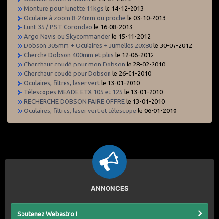
Monture pour lunette 11kgs
le 14-12-2013
Oculaire à zoom 8-24mm ou proche
le 03-10-2013
Lunt 35 / PST Corondao
le 16-08-2013
Argo Navis ou Skycommander
le 15-11-2012
Dobson 305mm + Oculaires + Jumelles 20x80
le 30-07-2012
Cherche Dobson 400mm et plus
le 12-06-2012
Chercheur coudé pour mon Dobson
le 28-02-2010
Chercheur coudé pour Dobson
le 26-01-2010
Oculaires, filtres, laser vert
le 13-01-2010
Télescopes MEADE ETX 105 et 125
le 13-01-2010
RECHERCHE DOBSON FAIRE OFFRE
le 13-01-2010
Oculaires, filtres, laser vert et télescope
le 06-01-2010
ANNONCES
Soutenez Webastro !