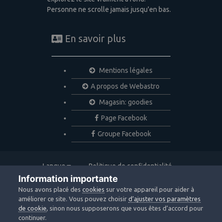
Personne ne scrolle jamais jusqu'en bas.
En savoir plus
Mentions légales
A propos de Webastro
Magasin: goodies
Page Facebook
Groupe Facebook
Langue
Politique de confidentialité
Nous contacter
Cookies
Information importante
Copyright © 2020 Webastro
Nous avons placé des
cookies
sur votre appareil pour aider à
Powered by Invision Community
améliorer ce site. Vous pouvez choisir
d’ajuster vos paramètres
de cookie
, sinon nous supposerons que vous êtes d’accord pour
continuer.