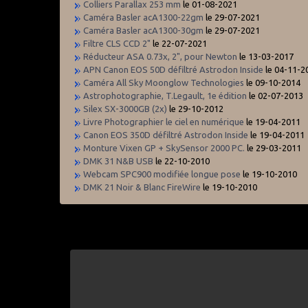
Colliers Parallax 253 mm
le 01-08-2021
Caméra Basler acA1300-22gm
le 29-07-2021
Caméra Basler acA1300-30gm
le 29-07-2021
Filtre CLS CCD 2"
le 22-07-2021
Réducteur ASA 0.73x, 2", pour Newton
le 13-03-2017
APN Canon EOS 50D défiltré Astrodon Inside
le 04-11-2
Caméra All Sky Moonglow Technologies
le 09-10-2014
Astrophotographie, T.Legault, 1e édition
le 02-07-2013
Silex SX-3000GB (2x)
le 29-10-2012
Livre Photographier le ciel en numérique
le 19-04-2011
Canon EOS 350D défiltré Astrodon Inside
le 19-04-2011
Monture Vixen GP + SkySensor 2000 PC.
le 29-03-2011
DMK 31 N&B USB
le 22-10-2010
Webcam SPC900 modifiée longue pose
le 19-10-2010
DMK 21 Noir & Blanc FireWire
le 19-10-2010