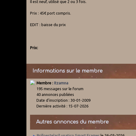
Il est neuf, utilisé que 2 ou 3 fois.
Prix : 45€ port compris.
EDIT : baisse du prix
Prix:
Informations sur le membre
Membre :
Itzamna
195 messages sur le forum
40 annonces publiées
Date d'inscription : 30-01-2009
Dernière activité : 15-07-2026
Autres annonces du membre
Brilloestelar/Lunatico Smart Framer
le 26-03-2026