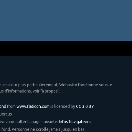
ie amateur plus particulièrement, Webastro fonctionne sous le
us d'informations, voir "à propos".
Pond
from
www.flaticon.com
is licensed by
CC 3.0 BY
Quercus
ouvez consulter la page suivante:
Infos Navigateurs
.
 à fond. Personne ne scrolle jamais jusqu'en bas.