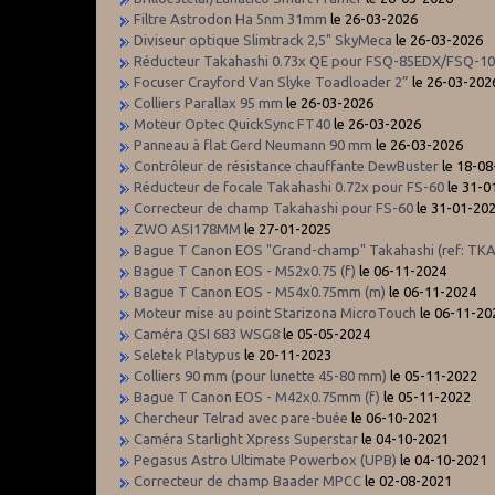
Filtre Astrodon Ha 5nm 31mm
le 26-03-2026
Diviseur optique Slimtrack 2,5" SkyMeca
le 26-03-2026
Réducteur Takahashi 0.73x QE pour FSQ-85EDX/FSQ-1
Focuser Crayford Van Slyke Toadloader 2”
le 26-03-202
Colliers Parallax 95 mm
le 26-03-2026
Moteur Optec QuickSync FT40
le 26-03-2026
Panneau à flat Gerd Neumann 90 mm
le 26-03-2026
Contrôleur de résistance chauffante DewBuster
le 18-08
Réducteur de focale Takahashi 0.72x pour FS-60
le 31-0
Correcteur de champ Takahashi pour FS-60
le 31-01-20
ZWO ASI178MM
le 27-01-2025
Bague T Canon EOS "Grand-champ" Takahashi (ref: TKA
Bague T Canon EOS - M52x0.75 (f)
le 06-11-2024
Bague T Canon EOS - M54x0.75mm (m)
le 06-11-2024
Moteur mise au point Starizona MicroTouch
le 06-11-20
Caméra QSI 683 WSG8
le 05-05-2024
Seletek Platypus
le 20-11-2023
Colliers 90 mm (pour lunette 45-80 mm)
le 05-11-2022
Bague T Canon EOS - M42x0.75mm (f)
le 05-11-2022
Chercheur Telrad avec pare-buée
le 06-10-2021
Caméra Starlight Xpress Superstar
le 04-10-2021
Pegasus Astro Ultimate Powerbox (UPB)
le 04-10-2021
Correcteur de champ Baader MPCC
le 02-08-2021