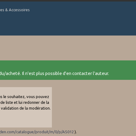
tres & Accessoires
u/acheté. Il n'est plus possible d'en contacter l'auteur.
ous le souhaitez, vous pouvez
de liste et lui redonner de la
e validation de la modération.
nden.com/catalogue/produit/m/0/p/AS012
).