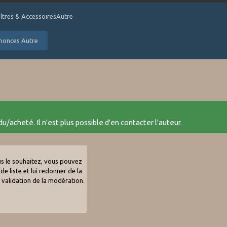
iltres & AccessoiresAutre
nnonces Autre
u/acheté. Il n'est plus possible d'en contacter l'auteur.
ous le souhaitez, vous pouvez
de liste et lui redonner de la
e validation de la modération.