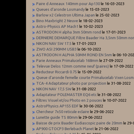
Paire d Anneaux 140mm pour Ap130
le 16-03-2023
Queues d’aronde Losmandy
le 15-03-2023
Barlow x2 Celestron Ultima Japan
le 25-02-2023
Bino Maxbright 2 Neuve
le 18-02-2023
Astro-Physics AP Mach1
le 10-02-2023
ASTRODON H alpha 3nm 50mm rond
le 17-01-2023
DERNIERE DEMARQUE Filtre Baader Ha 3,5nm 50mm no
NIKON NAV SW 17.5
le 17-01-2023
ZWO ASI 290MM USB3
le 06-10-2022
ASTRODON H ALPHA 50MM ROND EN 5nm
le 06-10-20
Parie Anneaux Primalucelab 168mm
le 27-09-2022
Televue Delos 12mm comme neuf (paires)
le 17-09-2022
Reducteur Riccardi 0.75
le 15-09-2022
Queue d'aronde femelle courte Primalucelab Vxen Los
TCA-4 Adaptateur photo par projection
le 31-08-2022
NIKON NAV 17,5 SW
le 31-08-2022
Adaptateur POLEMASTER EQ6 etc
le 31-08-2022
Filtres Visuel et/ou Photo en 2 pouces
le 10-07-2022
AstroPhysics AP155 EDF
le 30-06-2022
Chercheur 7x50 reticule eclaire
le 29-06-2022
Lunette guide TS 80mm
le 29-06-2022
Baisse de prix Baader Eudiascopic paire de 20mm
le 29
AP900 GTOCP3 Berlebach Planet
le 21-06-2022