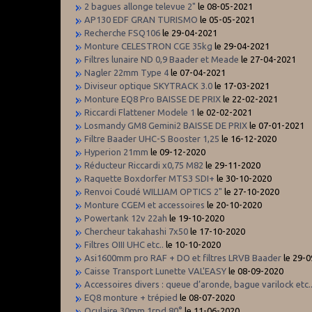
2 bagues allonge televue 2"
le 08-05-2021
AP130 EDF GRAN TURISMO
le 05-05-2021
Recherche FSQ106
le 29-04-2021
Monture CELESTRON CGE 35kg
le 29-04-2021
Filtres lunaire ND 0,9 Baader et Meade
le 27-04-2021
Nagler 22mm Type 4
le 07-04-2021
Diviseur optique SKYTRACK 3.0
le 17-03-2021
Monture EQ8 Pro BAISSE DE PRIX
le 22-02-2021
Riccardi Flattener Modele 1
le 02-02-2021
Losmandy GM8 Gemini2 BAISSE DE PRIX
le 07-01-2021
Filtre Baader UHC-S Booster 1,25
le 16-12-2020
Hyperion 21mm
le 09-12-2020
Réducteur Riccardi x0,75 M82
le 29-11-2020
Raquette Boxdorfer MTS3 SDI+
le 30-10-2020
Renvoi Coudé WILLIAM OPTICS 2"
le 27-10-2020
Monture CGEM et accessoires
le 20-10-2020
Powertank 12v 22ah
le 19-10-2020
Chercheur takahashi 7x50
le 17-10-2020
Filtres OIII UHC etc..
le 10-10-2020
Asi1600mm pro RAF + DO et filtres LRVB Baader
le 29-
Caisse Transport Lunette VAL'EASY
le 08-09-2020
Accessoires divers : queue d’aronde, bague varilock etc.
EQ8 monture + trépied
le 08-07-2020
Oculaire 30mm 1rpd 80°
le 11-06-2020