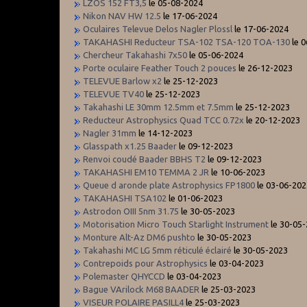
LZOS 152 FT3,5
le 05-08-2024
Nikon NAV HW 12.5
le 17-06-2024
Oculaires Televue Delos Nagler Plossl
le 17-06-2024
TAKAHASHI Reducteur TSA-102 TSA-120 TOA-130
le 
Chercheur Takahashi 7x50
le 05-06-2024
Porte oculaire Feather Touch 2 pouces
le 26-12-2023
TELEVUE Barlow x2
le 25-12-2023
TELEVUE TV40
le 25-12-2023
Takahashi LE 30mm 12.5mm et 7.5mm
le 25-12-2023
Reducteur Astrophysics Quad TCC 0.72x
le 20-12-2023
Nagler 31mm
le 14-12-2023
Glasspath x1.25 Baader
le 09-12-2023
Renvoi coudé Baader BBHS T2
le 09-12-2023
TAKAHASHI EM10 TEMMA 2 JR
le 10-06-2023
Queue d aronde plate Astrophysics FP1800
le 03-06-202
TAKAHASHI TSA102
le 01-06-2023
Astrodon OIII 5nm 31.75
le 30-05-2023
Motorisation Micro Touch Starlight Instrument
le 30-05
Monture Alt-Az DM6 pushto
le 30-05-2023
Takahashi MC LG 5mm réticulé éclairé
le 30-05-2023
Contrepoids pour Astrophysics
le 03-04-2023
Polemaster QHYCCD
le 03-04-2023
Bague VArilock M68 BAADER
le 25-03-2023
VISEUR POLAIRE PASILL4
le 25-03-2023