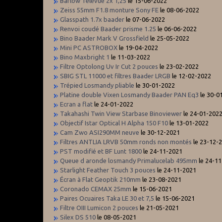
Barlow Televue 2x 1,25
le 15-06-2022
Zeiss 55mm F1.8 monture Sony FE
le 08-06-2022
Glasspath 1.7x baader
le 07-06-2022
Renvoi coudé Baader prisme 1.25
le 06-06-2022
Bino Baader Mark V Grossfield
le 25-05-2022
Mini PC ASTROBOX
le 19-04-2022
Bino Maxbright 1
le 11-03-2022
Filtre Optolong Uv Ir Cut 2 pouces
le 23-02-2022
SBIG STL 11000 et filtres Baader LRGB
le 12-02-2022
Trépied Losmandy pliable
le 30-01-2022
Platine double Vixen Losmandy Baader PAN Eq3
le 30-0
Ecran a flat
le 24-01-2022
Takahashi Twin View Starbase Binoviewer
le 24-01-202
Objectif Istar Optical H Alpha 150 F10
le 13-01-2022
Cam Zwo ASI290MM neuve
le 30-12-2021
Filtres ANTLIA LRVB 50mm ronds non montés
le 23-12-
PST modifié et BF Lunt 1800
le 24-11-2021
Queue d aronde losmandy Primalucelab 495mm
le 24-1
Starlight Feather Touch 3 pouces
le 24-11-2021
Écran à Flat Geoptik 210mm
le 23-08-2021
Coronado CEMAX 25mm
le 15-06-2021
Paires Ocuaires Taka LE 30 et 7,5
le 15-06-2021
Filtre OIII Lumicon 2 pouces
le 21-05-2021
Silex DS 510
le 08-05-2021