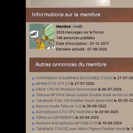
Informations sur le membre
Membre :
Malik
2026 messages sur le forum
146 annonces publiées
Date d'inscription : 20-12-2017
Dernière activité : 07-08-2026
Autres annonces du membre
CORONADO SOLARMAX 60 DOUBLE STACK
le 27-07-2
AP900 GTO CP3 V2
le 27-07-2026
CRUX 170-HD Monture harmonique
le 06-07-2026
Televue NP101is Setup solaire Double stack en lot ou dé
Takahashi TSA-102 Feather touch (réservée)
le 05-03-2
Renvoi coude Televue 1.25
le 30-09-2025
Astrophysics GTO CP2 contrôleur
le 20-04-2025
10Micron GM1000HPS
le 20-04-2025
Monture Astrophysics AP1200 GTO
le 10-09-2024
Takahashi TSA102 avec Micro Pignon Feather touch
le 