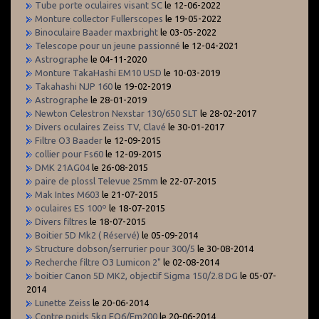
Tube porte oculaires visant SC
le 12-06-2022
Monture collector Fullerscopes
le 19-05-2022
Binoculaire Baader maxbright
le 03-05-2022
Telescope pour un jeune passionné
le 12-04-2021
Astrographe
le 04-11-2020
Monture TakaHashi EM10 USD
le 10-03-2019
Takahashi NJP 160
le 19-02-2019
Astrographe
le 28-01-2019
Newton Celestron Nexstar 130/650 SLT
le 28-02-2017
Divers oculaires Zeiss TV, Clavé
le 30-01-2017
Filtre O3 Baader
le 12-09-2015
collier pour Fs60
le 12-09-2015
DMK 21AG04
le 26-08-2015
paire de plossl Televue 25mm
le 22-07-2015
Mak Intes M603
le 21-07-2015
oculaires ES 100º
le 18-07-2015
Divers filtres
le 18-07-2015
Boitier 5D Mk2 ( Réservé)
le 05-09-2014
Structure dobson/serrurier pour 300/5
le 30-08-2014
Recherche filtre O3 Lumicon 2"
le 02-08-2014
boitier Canon 5D MK2, objectif Sigma 150/2.8 DG
le 05-07-
2014
Lunette Zeiss
le 20-06-2014
Contre poids 5kg EQ6/Em200
le 20-06-2014