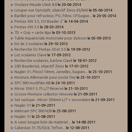
Oculaire Meade UWA 8.8
le 20-06-2014
Longue vue Optolyth, objectif Zeiss 63/840
le 05-06-2014
Barillet pour réfracteur, PO, Filtre, CP,bague...
le 20-05-2014
Pentax XW 3.5, O3 Baader 2"
le 14-04-2014
Pentax XW 3.5
le 28-03-2014
7D + Grip + carte 8go
le 03-10-2013
Table équatoriale motorisée pour dobson
le 05-09-2013
lot de 2 oculaires
le 29-10-2012
Recherche Oc Pentax 30 et 3.5
le 19-09-2012
Lot oculaires Clavé
le 17-09-2012
Recherche oculaires, barlow Clavé
le 18-01-2012
20D Baaderisé, objectif Zeiss
le 17-01-2012
Nagler 31, Plossl 10mm, Jumelles, bagues...
le 25-10-2011
Monture Allemande pour poste fixe
le 25-10-2011
SPC 900 modifiée NB
le 24-10-2011
Miroir 304 F 5.75 L/7 Réservé
le 21-10-2011
Grosse Monture collector rénovée
le 21-09-2011
Set optique : Miroir 304mm L/7 + secondaire
le 21-09-2011
Nagler 31
le 21-09-2011
Webcam SPC 900 N/B
le 25-08-2011
Nagler 31
le 25-08-2011
A saisir longue liste de matériel ...
le 14-08-2011
Cabestan 31.75/50.8, Teflon...
le 12-08-2011