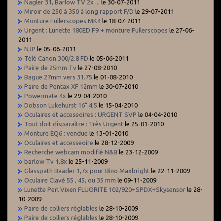
Nagler 31, Barlow TV 2x ...
le 30-07-2011
Miroir de 250 à 350 à long rapport F/D
le 29-07-2011
Monture Fullerscopes MK4
le 18-07-2011
Urgent : Lunette 180ED F9 + monture Fullerscopes
le 27-06-
2011
NJP
le 05-06-2011
Télé Canon 300/2.8 FD
le 05-06-2011
Paire de 25mm Tv
le 27-08-2010
Bague 27mm vers 31.75
le 01-08-2010
Paire de Pentax XF 12mm
le 30-07-2010
Powermate 4x
le 29-04-2010
Dobson Lukehurst 16" 4,5
le 15-04-2010
Oculaires et acceseoires : URGENT SVP
le 04-04-2010
Tout doit disparaître : Très Urgent
le 25-01-2010
Monture EQ6 : vendue
le 13-01-2010
Oculaires et accesseoire
le 28-12-2009
Recherche webcam modifié N&B
le 23-12-2009
barlow Tv 1,8x
le 25-11-2009
Glasspath Baader 1,7x pour Bino Maxbright
le 22-11-2009
Oculaire Clavé 55 , 45, ou 35 mm
le 09-11-2009
Lunette Perl Vixen FLUORITE 102/920+SPDX+Skysensor
le 28-
10-2009
Paire de colliers réglables
le 28-10-2009
Paire de colliers réglables
le 28-10-2009