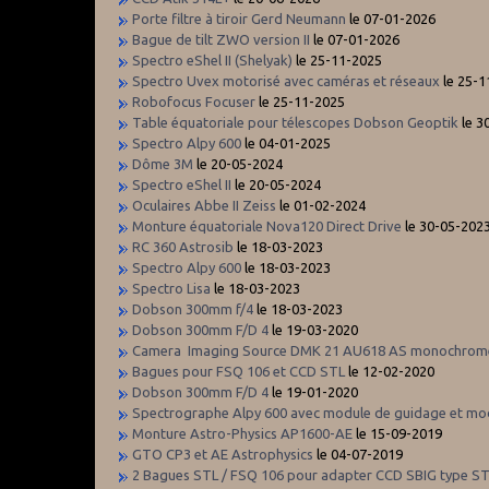
Porte filtre à tiroir Gerd Neumann
le 07-01-2026
Bague de tilt ZWO version II
le 07-01-2026
Spectro eShel II (Shelyak)
le 25-11-2025
Spectro Uvex motorisé avec caméras et réseaux
le 25-1
Robofocus Focuser
le 25-11-2025
Table équatoriale pour télescopes Dobson Geoptik
le 3
Spectro Alpy 600
le 04-01-2025
Dôme 3M
le 20-05-2024
Spectro eShel II
le 20-05-2024
Oculaires Abbe II Zeiss
le 01-02-2024
Monture équatoriale Nova120 Direct Drive
le 30-05-202
RC 360 Astrosib
le 18-03-2023
Spectro Alpy 600
le 18-03-2023
Spectro Lisa
le 18-03-2023
Dobson 300mm f/4
le 18-03-2023
Dobson 300mm F/D 4
le 19-03-2020
Camera Imaging Source DMK 21 AU618 AS monochrom
Bagues pour FSQ 106 et CCD STL
le 12-02-2020
Dobson 300mm F/D 4
le 19-01-2020
Spectrographe Alpy 600 avec module de guidage et mod
Monture Astro-Physics AP1600-AE
le 15-09-2019
GTO CP3 et AE Astrophysics
le 04-07-2019
2 Bagues STL / FSQ 106 pour adapter CCD SBIG type S