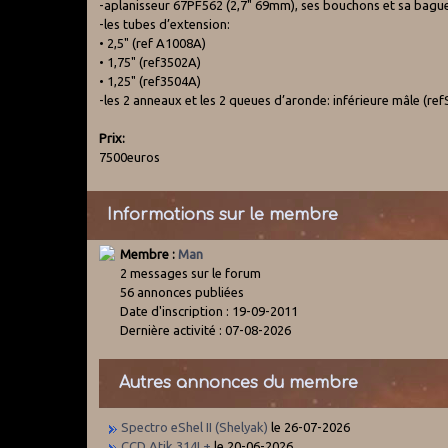
-aplanisseur 67PF562 (2,7" 69mm), ses bouchons et sa bagu
-les tubes d’extension:
• 2,5" (ref A1008A)
• 1,75" (ref3502A)
• 1,25" (ref3504A)
-les 2 anneaux et les 2 queues d’aronde: inférieure mâle (r
Prix:
7500euros
Informations sur le membre
Membre :
Man
2 messages sur le forum
56 annonces publiées
Date d'inscription : 19-09-2011
Dernière activité : 07-08-2026
Autres annonces du membre
Spectro eShel II (Shelyak)
le 26-07-2026
CCD Atik 314L+
le 20-06-2026