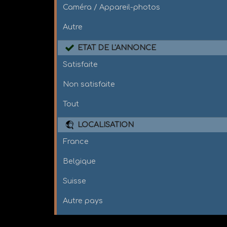
Caméra / Appareil-photos
Autre
ETAT DE L'ANNONCE
Satisfaite
Non satisfaite
Tout
LOCALISATION
France
Belgique
Suisse
Autre pays