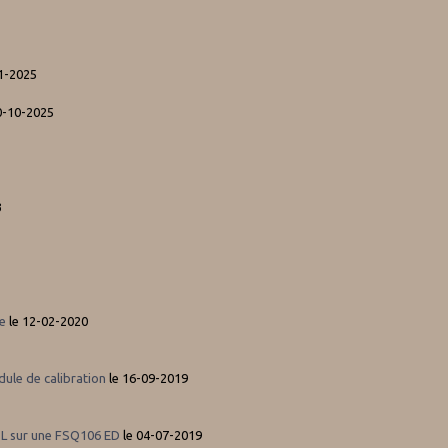
1-2025
0-10-2025
3
e
le 12-02-2020
ule de calibration
le 16-09-2019
TL sur une FSQ106 ED
le 04-07-2019