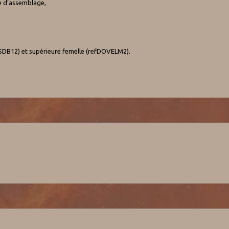
e d’assemblage,
efSDB12) et supérieure femelle (refDOVELM2).