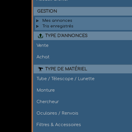
GESTION
Mes annonces
Tris enregistrés
TYPE D'ANNONCES
Vente
Achat
TYPE DE MATÉRIEL
Tube / Télescope / Lunette
Monture
Chercheur
Oculaires / Renvois
Filtres & Accessoires