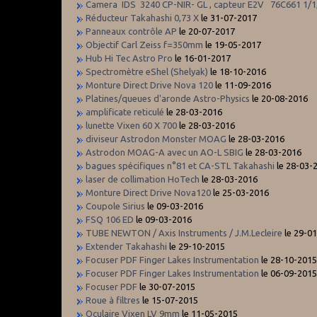
Camera IDS 3240 CP-NIR- GL , capteur E2V 76C661 1/1
Réducteur Takahashi 0,73 X
le 31-07-2017
Panneaux contrôle AP
le 20-07-2017
Objectif Carl Zeiss f=350mm
le 19-05-2017
Hub Hi Tec Astro Pro
le 16-01-2017
Spectromètre eShel (Shelyak)
le 18-10-2016
Monture Direct Drive Nova 120
le 11-09-2016
Platines/queues d'aronde Astro-Physics
le 20-08-2016
amplificate reticulé
le 28-03-2016
lunette Vixen 60 X 700
le 28-03-2016
diviseur Astrodon Monster MOAG
le 28-03-2016
Astrodon MOAG-A avec un AO-L SBIG
le 28-03-2016
bagues spécifiques n°81 et CA-STL Takahashi
le 28-03-
laser de collimation HoTech
le 28-03-2016
Monture Direct Drive Nova120
le 25-03-2016
Coupole Sirius
le 09-03-2016
FSQ 106 ED
le 09-03-2016
TUBE NEWTON / Axis Instruments / J.M.Lecleire
le 29-0
Extender Takahashi
le 29-10-2015
Focuser PDF Finger Lakes Instrumentation
le 28-10-201
Focuser PDF Finger Lakes Instrumentation
le 06-09-201
Focuser PDF
le 30-07-2015
Roue à filtres
le 15-07-2015
Oculaire Vixen LV 9mm
le 11-05-2015