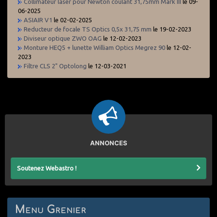
Collimateur laser pour Newton coulant 31,75mm Mark III
le 09-
06-2025
ASIAIR V1
le 02-02-2025
Reducteur de focale TS Optics 0,5x 31,75 mm
le 19-02-2023
Diviseur optique ZWO OAG
le 12-02-2023
Monture HEQ5 + lunette William Optics Megrez 90
le 12-02-
2023
Filtre CLS 2" Optolong
le 12-03-2021
ANNONCES
Soutenez Webastro !
Menu Grenier