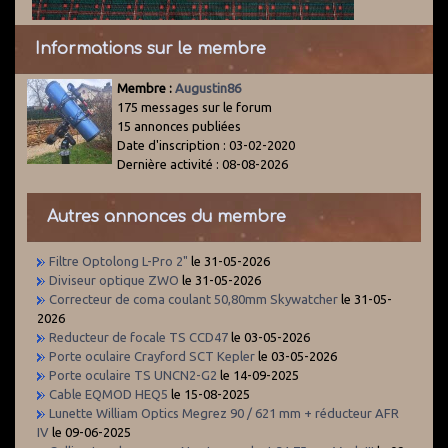
Informations sur le membre
Membre :
Augustin86
175 messages sur le forum
15 annonces publiées
Date d'inscription : 03-02-2020
Dernière activité : 08-08-2026
Autres annonces du membre
Filtre Optolong L-Pro 2"
le 31-05-2026
Diviseur optique ZWO
le 31-05-2026
Correcteur de coma coulant 50,80mm Skywatcher
le 31-05-
2026
Reducteur de focale TS CCD47
le 03-05-2026
Porte oculaire Crayford SCT Kepler
le 03-05-2026
Porte oculaire TS UNCN2-G2
le 14-09-2025
Cable EQMOD HEQ5
le 15-08-2025
Lunette William Optics Megrez 90 / 621 mm + réducteur AFR
IV
le 09-06-2025