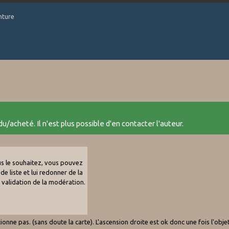
nture
u/acheté. Il n'est plus possible d'en contacter l'auteur.
ous le souhaitez, vous pouvez
de liste et lui redonner de la
e validation de la modération.
nne pas. (sans doute la carte). L'ascension droite est ok donc une fois l'objet 