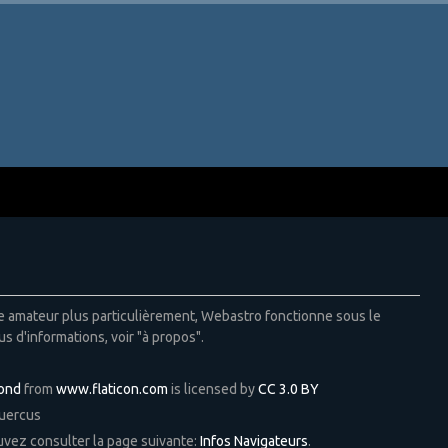
ie amateur plus particulièrement, Webastro fonctionne sous le
us d'informations, voir "à propos".
Pond
from
www.flaticon.com
is licensed by
CC 3.0 BY
Quercus
ouvez consulter la page suivante:
Infos Navigateurs
.