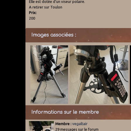
Elle est dotée d'un viseur polaire.
A retirer sur Toulon
Prix:
200
Images associées :
Informations sur le membre
Membre :
vegaltair
29 messages sur le forum